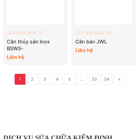
CÂN BÀN ĐIỆN TỬ
CÂN BÀN ĐIỆN TỬ
Cân thủy sản Inox
Cân bàn JWL
BSWS-
Liên hệ
Liên hệ
1
2
3
4
5
...
53
54
»
DỊCH VỤ SỬA CHỮA KIỂM ĐỊNH