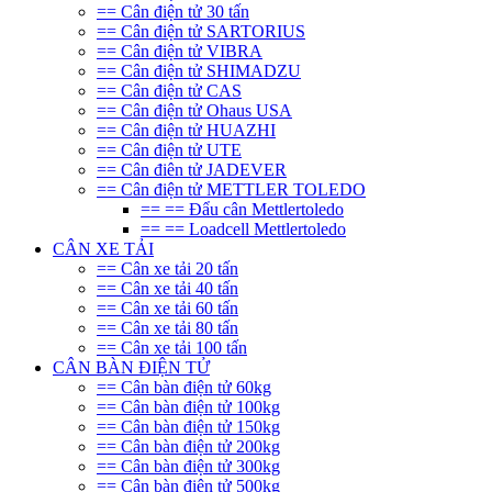
== Cân điện tử 30 tấn
== Cân điện tử SARTORIUS
== Cân điện tử VIBRA
== Cân điện tử SHIMADZU
== Cân điện tử CAS
== Cân điện tử Ohaus USA
== Cân điện tử HUAZHI
== Cân điện tử UTE
== Cân điên tử JADEVER
== Cân điện tử METTLER TOLEDO
== == Đẩu cân Mettlertoledo
== == Loadcell Mettlertoledo
CÂN XE TẢI
== Cân xe tải 20 tấn
== Cân xe tải 40 tấn
== Cân xe tải 60 tấn
== Cân xe tải 80 tấn
== Cân xe tải 100 tấn
CÂN BÀN ĐIỆN TỬ
== Cân bàn điện tử 60kg
== Cân bàn điện tử 100kg
== Cân bàn điện tử 150kg
== Cân bàn điện tử 200kg
== Cân bàn điện tử 300kg
== Cân bàn điện tử 500kg