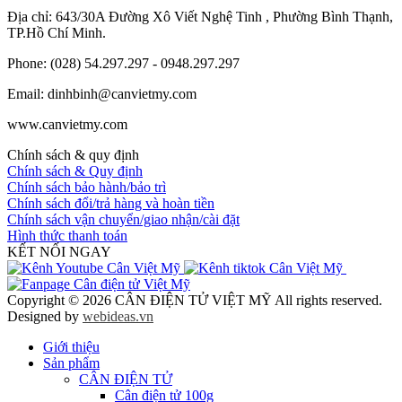
Địa chỉ: 643/30A Đường Xô Viết Nghệ Tinh , Phường Bình Thạnh,
TP.Hồ Chí Minh.
Phone: (028) 54.297.297 - 0948.297.297
Email: dinhbinh@canvietmy.com
www.canvietmy.com
Chính sách & quy định
Chính sách & Quy định
Chính sách bảo hành/bảo trì
Chính sách đổi/trả hàng và hoàn tiền
Chính sách vận chuyển/giao nhận/cài đặt
Hình thức thanh toán
KẾT NỐI NGAY
Copyright © 2026 CÂN ĐIỆN TỬ VIỆT MỸ All rights reserved.
Designed by
webideas.vn
Giới thiệu
Sản phẩm
CÂN ĐIỆN TỬ
Cân điện tử 100g