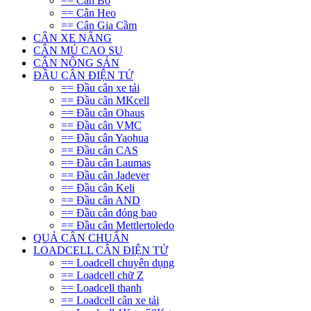
== Cân Bò
== Cân Heo
== Cân Gia Cầm
CÂN XE NÂNG
CÂN MỦ CAO SU
CÂN NÔNG SẢN
ĐẦU CÂN ĐIỆN TỬ
== Đầu cân xe tải
== Đầu cân MKcell
== Đầu cân Ohaus
== Đầu cân VMC
== Đầu cân Yaohua
== Đầu cân CAS
== Đầu cân Laumas
== Đầu cân Jadever
== Đầu cân Keli
== Đầu cân AND
== Đầu cân đóng bao
== Đầu cân Mettlertoledo
QUẢ CÂN CHUẨN
LOADCELL CÂN ĐIỆN TỬ
== Loadcell chuyên dụng
== Loadcell chữ Z
== Loadcell thanh
== Loadcell cân xe tải