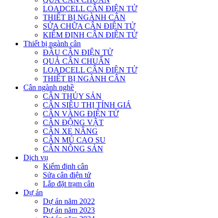
LOADCELL CÂN ĐIỆN TỬ
THIẾT BỊ NGÀNH CÂN
SỬA CHỮA CÂN ĐIỆN TỬ
KIỂM ĐỊNH CÂN ĐIỆN TỬ
Thiết bị ngành cân
ĐẦU CÂN ĐIỆN TỬ
QUẢ CÂN CHUẨN
LOADCELL CÂN ĐIỆN TỬ
THIẾT BỊ NGÀNH CÂN
Cân ngành nghề
CÂN THỦY SẢN
CÂN SIÊU THỊ TÍNH GIÁ
CÂN VÀNG ĐIỆN TỬ
CÂN ĐỘNG VẬT
CÂN XE NÂNG
CÂN MỦ CAO SU
CÂN NÔNG SẢN
Dịch vụ
Kiểm định cân
Sửa cân điện tử
Lắp đặt trạm cân
Dự án
Dự án năm 2022
Dự án năm 2023