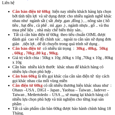
Liên hệ
Cân bàn điện tử 60kg
hiện nay nhiều khách hàng lựa chọn
bởi tính tiện lợi và sử dụng được cho nhiều ngành nghề khác
nhau như ngành sắt ( sắt ,thép ,gan ,đồng ) , , nông sản ( hồ
tiêu , hạt đều , cà phê . mì ,gạo .) , ngành nhựa , gổ .. và thu
mua phế liệu , nhà máy chế biến thủy sản..
Tất cà cân bàn điện tử 60kg theo tiêu chuẩn OIML được
đánh giá cao về độ chính xác , ngoài ra cân sàn sử dụng đơn
giản ,tiện lợi , dể di chuyển trong quá trình sử dụng .
Cân bàn điện tử
có nhiều tải trọng :
30kg , 40kg, 50kg
, 60kg , 70kg ,80 kg , 90kg.
Giá trị vâch chia : 50kg x 10g ,60kg x 10g ,70kg x 10g , 80kg
x 10g
Cân bàn nhiều kích thước khác nhau để khách hàng có
nhiều lựa chọn phù hợp .
Cân bàn 60kg
là tên gọi khác của cân sàn điện tử tùy cách
gọi khác nhau của mổi vùng miền
Cân điện tử 60kg
có rất nhiều thương hiệu khác nhau như :
Ohaus –USA , DIGI – Japan , Yaohua – Taiwan , Jadever –
Taiwan , Metlertoledo – USA ,,, sẽ mang lại khách hàng có
nhiều lựa chọn phù hợp và trải nghiệm cho từng loại sản
phẩm .
Tất cả sản phẩm cân bàn 60kg được bảo hành chính hãng 18
Tháng.