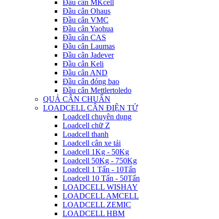
Đầu cân MKcell
Đầu cân Ohaus
Đầu cân VMC
Đầu cân Yaohua
Đầu cân CAS
Đầu cân Laumas
Đầu cân Jadever
Đầu cân Keli
Đầu cân AND
Đầu cân đóng bao
Đầu cân Mettlertoledo
QUẢ CÂN CHUẨN
LOADCELL CÂN ĐIỆN TỬ
Loadcell chuyên dụng
Loadcell chữ Z
Loadcell thanh
Loadcell cân xe tải
Loadcell 1Kg - 50Kg
Loadcell 50Kg - 750Kg
Loadcell 1 Tấn - 10Tấn
Loadcell 10 Tấn - 50Tấn
LOADCELL WISHAY
LOADCELL AMCELL
LOADCELL ZEMIC
LOADCELL HBM