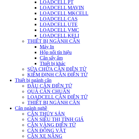
LOADCELL PT
LOADCELL MAVIN
LOADCELL MKCELL
LOADCELL CAS
LOADCELL UTE
LOADCELL VMC
LOADCELL KELI
THIẾT BỊ NGÀNH CÂN
Máy In
Hộp nối tín hiệu
Cân sấy ẩm
Thiết bị khác
SỬA CHỮA CÂN ĐIỆN TỬ
KIỂM ĐỊNH CÂN ĐIỆN TỬ
Thiết bị ngành cân
ĐẦU CÂN ĐIỆN TỬ
QUẢ CÂN CHUẨN
LOADCELL CÂN ĐIỆN TỬ
THIẾT BỊ NGÀNH CÂN
Cân ngành nghề
CÂN THỦY SẢN
CÂN SIÊU THỊ TÍNH GIÁ
CÂN VÀNG ĐIỆN TỬ
CÂN ĐỘNG VẬT
CÂN XE NÂNG