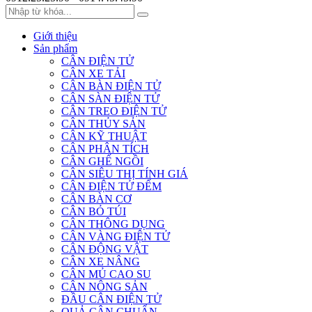
Giới thiệu
Sản phẩm
CÂN ĐIỆN TỬ
CÂN XE TẢI
CÂN BÀN ĐIỆN TỬ
CÂN SÀN ĐIỆN TỬ
CÂN TREO ĐIỆN TỬ
CÂN THỦY SẢN
CÂN KỸ THUẬT
CÂN PHÂN TÍCH
CÂN GHẾ NGỒI
CÂN SIÊU THỊ TÍNH GIÁ
CÂN ĐIỆN TỬ ĐẾM
CÂN BÀN CƠ
CÂN BỎ TÚI
CÂN THÔNG DỤNG
CÂN VÀNG ĐIỆN TỬ
CÂN ĐỘNG VẬT
CÂN XE NÂNG
CÂN MỦ CAO SU
CÂN NÔNG SẢN
ĐẦU CÂN ĐIỆN TỬ
QUẢ CÂN CHUẨN