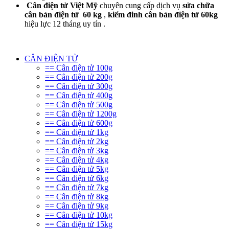
Cân điện tử Việt Mỹ
chuyên cung cấp dịch vụ
sửa chữa
cân bàn điện tử 60 kg
,
kiểm đinh cân bàn điện tử 60kg
hiệu lực 12 tháng uy tín .
CÂN ĐIỆN TỬ
== Cân điện tử 100g
== Cân điện tử 200g
== Cân điện tử 300g
== Cân điện tử 400g
== Cân điện tử 500g
== Cân điện tử 1200g
== Cân điện tử 600g
== Cân điện tử 1kg
== Cân điện tử 2kg
== Cân điện tử 3kg
== Cân điện tử 4kg
== Cân điện tử 5kg
== Cân điện tử 6kg
== Cân điện tử 7kg
== Cân điện tử 8kg
== Cân điện tử 9kg
== Cân điện tử 10kg
== Cân điện tử 15kg