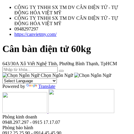
CÔNG TY TNHH SX TM DV CÂN ĐIỆN TỬ - TỰ
ĐỘNG HÓA VIỆT MỸ
CÔNG TY TNHH SX TM DV CÂN ĐIỆN TỬ - TỰ
ĐỘNG HÓA VIỆT MỸ
0948297297
https://canvietmy.com/
Cân bàn điện tử 60kg
643/30A Xô Viết Nghệ Tĩnh, Phường Bình Thạnh, TpHCM
Chọn Ngôn Ngữ
Powered by
Translate
Phòng kinh doanh
0948.297.297 - 0915 17.17.07
Phòng bảo hành
0912.25.25.90 - 0914.45.45.90