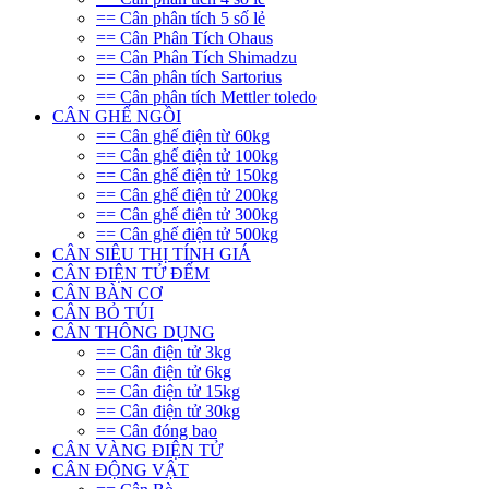
== Cân phân tích 5 số lẻ
== Cân Phân Tích Ohaus
== Cân Phân Tích Shimadzu
== Cân phân tích Sartorius
== Cân phân tích Mettler toledo
CÂN GHẾ NGỒI
== Cân ghế điện từ 60kg
== Cân ghế điện tử 100kg
== Cân ghế điện tử 150kg
== Cân ghế điện tử 200kg
== Cân ghế điện tử 300kg
== Cân ghế điện tử 500kg
CÂN SIÊU THỊ TÍNH GIÁ
CÂN ĐIỆN TỬ ĐẾM
CÂN BÀN CƠ
CÂN BỎ TÚI
CÂN THÔNG DỤNG
== Cân điện tử 3kg
== Cân điện tử 6kg
== Cân điện tử 15kg
== Cân điện tử 30kg
== Cân đóng bao
CÂN VÀNG ĐIỆN TỬ
CÂN ĐỘNG VẬT