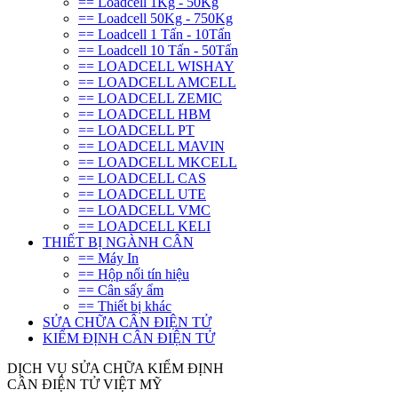
== Loadcell 1Kg - 50Kg
== Loadcell 50Kg - 750Kg
== Loadcell 1 Tấn - 10Tấn
== Loadcell 10 Tấn - 50Tấn
== LOADCELL WISHAY
== LOADCELL AMCELL
== LOADCELL ZEMIC
== LOADCELL HBM
== LOADCELL PT
== LOADCELL MAVIN
== LOADCELL MKCELL
== LOADCELL CAS
== LOADCELL UTE
== LOADCELL VMC
== LOADCELL KELI
THIẾT BỊ NGÀNH CÂN
== Máy In
== Hộp nối tín hiệu
== Cân sấy ẩm
== Thiết bị khác
SỬA CHỮA CÂN ĐIỆN TỬ
KIỂM ĐỊNH CÂN ĐIỆN TỬ
DỊCH VỤ SỬA CHỮA KIỂM ĐỊNH
CÂN ĐIỆN TỬ VIỆT MỸ