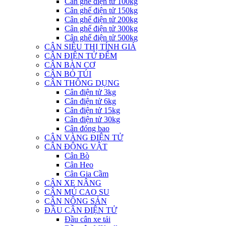
Cân ghế điện tử 100kg
Cân ghế điện tử 150kg
Cân ghế điện tử 200kg
Cân ghế điện tử 300kg
Cân ghế điện tử 500kg
CÂN SIÊU THỊ TÍNH GIÁ
CÂN ĐIỆN TỬ ĐẾM
CÂN BÀN CƠ
CÂN BỎ TÚI
CÂN THÔNG DỤNG
Cân điện tử 3kg
Cân điện tử 6kg
Cân điện tử 15kg
Cân điện tử 30kg
Cân đóng bao
CÂN VÀNG ĐIỆN TỬ
CÂN ĐỘNG VẬT
Cân Bò
Cân Heo
Cân Gia Cầm
CÂN XE NÂNG
CÂN MỦ CAO SU
CÂN NÔNG SẢN
ĐẦU CÂN ĐIỆN TỬ
Đầu cân xe tải