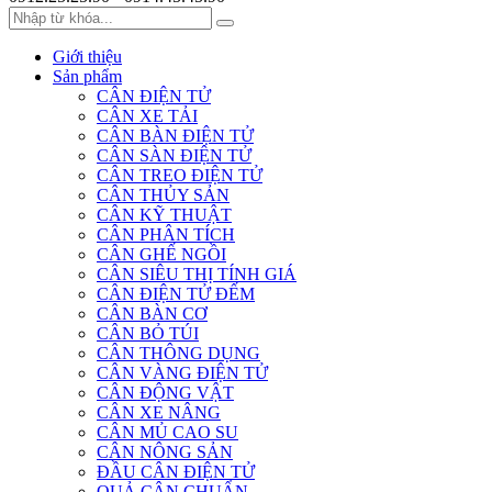
Giới thiệu
Sản phẩm
CÂN ĐIỆN TỬ
CÂN XE TẢI
CÂN BÀN ĐIỆN TỬ
CÂN SÀN ĐIỆN TỬ
CÂN TREO ĐIỆN TỬ
CÂN THỦY SẢN
CÂN KỸ THUẬT
CÂN PHÂN TÍCH
CÂN GHẾ NGỒI
CÂN SIÊU THỊ TÍNH GIÁ
CÂN ĐIỆN TỬ ĐẾM
CÂN BÀN CƠ
CÂN BỎ TÚI
CÂN THÔNG DỤNG
CÂN VÀNG ĐIỆN TỬ
CÂN ĐỘNG VẬT
CÂN XE NÂNG
CÂN MỦ CAO SU
CÂN NÔNG SẢN
ĐẦU CÂN ĐIỆN TỬ
QUẢ CÂN CHUẨN