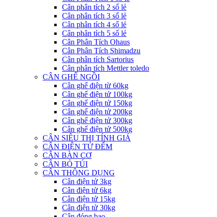
Cân phân tích 2 số lẻ
Cân phân tích 3 số lẻ
Cân phân tích 4 số lẻ
Cân phân tích 5 số lẻ
Cân Phân Tích Ohaus
Cân Phân Tích Shimadzu
Cân phân tích Sartorius
Cân phân tích Mettler toledo
CÂN GHẾ NGỒI
Cân ghế điện từ 60kg
Cân ghế điện tử 100kg
Cân ghế điện tử 150kg
Cân ghế điện tử 200kg
Cân ghế điện tử 300kg
Cân ghế điện tử 500kg
CÂN SIÊU THỊ TÍNH GIÁ
CÂN ĐIỆN TỬ ĐẾM
CÂN BÀN CƠ
CÂN BỎ TÚI
CÂN THÔNG DỤNG
Cân điện tử 3kg
Cân điện tử 6kg
Cân điện tử 15kg
Cân điện tử 30kg
Cân đóng bao