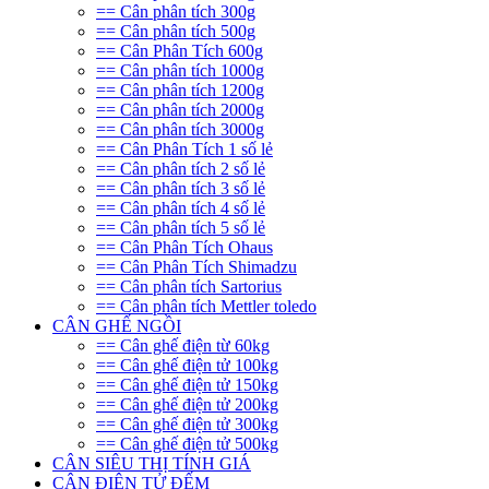
== Cân phân tích 300g
== Cân phân tích 500g
== Cân Phân Tích 600g
== Cân phân tích 1000g
== Cân phân tích 1200g
== Cân phân tích 2000g
== Cân phân tích 3000g
== Cân Phân Tích 1 số lẻ
== Cân phân tích 2 số lẻ
== Cân phân tích 3 số lẻ
== Cân phân tích 4 số lẻ
== Cân phân tích 5 số lẻ
== Cân Phân Tích Ohaus
== Cân Phân Tích Shimadzu
== Cân phân tích Sartorius
== Cân phân tích Mettler toledo
CÂN GHẾ NGỒI
== Cân ghế điện từ 60kg
== Cân ghế điện tử 100kg
== Cân ghế điện tử 150kg
== Cân ghế điện tử 200kg
== Cân ghế điện tử 300kg
== Cân ghế điện tử 500kg
CÂN SIÊU THỊ TÍNH GIÁ
CÂN ĐIỆN TỬ ĐẾM