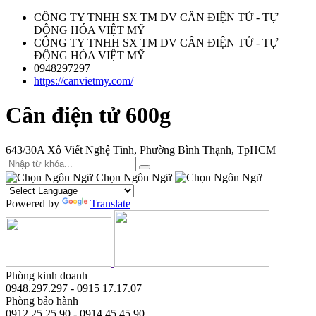
CÔNG TY TNHH SX TM DV CÂN ĐIỆN TỬ - TỰ
ĐỘNG HÓA VIỆT MỸ
CÔNG TY TNHH SX TM DV CÂN ĐIỆN TỬ - TỰ
ĐỘNG HÓA VIỆT MỸ
0948297297
https://canvietmy.com/
Cân điện tử 600g
643/30A Xô Viết Nghệ Tĩnh, Phường Bình Thạnh, TpHCM
Chọn Ngôn Ngữ
Powered by
Translate
Phòng kinh doanh
0948.297.297 - 0915 17.17.07
Phòng bảo hành
0912.25.25.90 - 0914.45.45.90