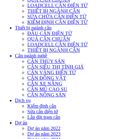
LOADCELL CÂN ĐIỆN TỬ
THIẾT BỊ NGÀNH CÂN
SỬA CHỮA CÂN ĐIỆN TỬ
KIỂM ĐỊNH CÂN ĐIỆN TỬ
Thiết bị ngành cân
ĐẦU CÂN ĐIỆN TỬ
QUẢ CÂN CHUẨN
LOADCELL CÂN ĐIỆN TỬ
THIẾT BỊ NGÀNH CÂN
Cân ngành nghề
CÂN THỦY SẢN
CÂN SIÊU THỊ TÍNH GIÁ
CÂN VÀNG ĐIỆN TỬ
CÂN ĐỘNG VẬT
CÂN XE NÂNG
CÂN MỦ CAO SU
CÂN NÔNG SẢN
Dịch vụ
Kiểm định cân
Sửa cân điện tử
Lắp đặt trạm cân
Dự án
Dự án năm 2022
Dự án năm 2023