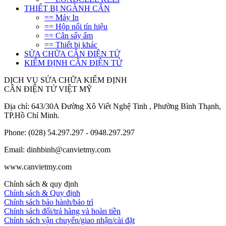
THIẾT BỊ NGÀNH CÂN
== Máy In
== Hộp nối tín hiệu
== Cân sấy ẩm
== Thiết bị khác
SỬA CHỮA CÂN ĐIỆN TỬ
KIỂM ĐỊNH CÂN ĐIỆN TỬ
DỊCH VỤ SỬA CHỮA KIỂM ĐỊNH
CÂN ĐIỆN TỬ VIỆT MỸ
Địa chỉ: 643/30A Đường Xô Viết Nghệ Tinh , Phường Bình Thạnh,
TP.Hồ Chí Minh.
Phone: (028) 54.297.297 - 0948.297.297
Email: dinhbinh@canvietmy.com
www.canvietmy.com
Chính sách & quy định
Chính sách & Quy định
Chính sách bảo hành/bảo trì
Chính sách đổi/trả hàng và hoàn tiền
Chính sách vận chuyển/giao nhận/cài đặt