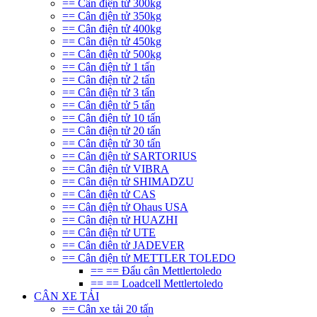
== Cân điện tử 300kg
== Cân điện tử 350kg
== Cân điện tử 400kg
== Cân điện tử 450kg
== Cân điện tử 500kg
== Cân điện tử 1 tấn
== Cân điện tử 2 tấn
== Cân điện tử 3 tấn
== Cân điện tử 5 tấn
== Cân điện tử 10 tấn
== Cân điện tử 20 tấn
== Cân điện tử 30 tấn
== Cân điện tử SARTORIUS
== Cân điện tử VIBRA
== Cân điện tử SHIMADZU
== Cân điện tử CAS
== Cân điện tử Ohaus USA
== Cân điện tử HUAZHI
== Cân điện tử UTE
== Cân điên tử JADEVER
== Cân điện tử METTLER TOLEDO
== == Đẩu cân Mettlertoledo
== == Loadcell Mettlertoledo
CÂN XE TẢI
== Cân xe tải 20 tấn