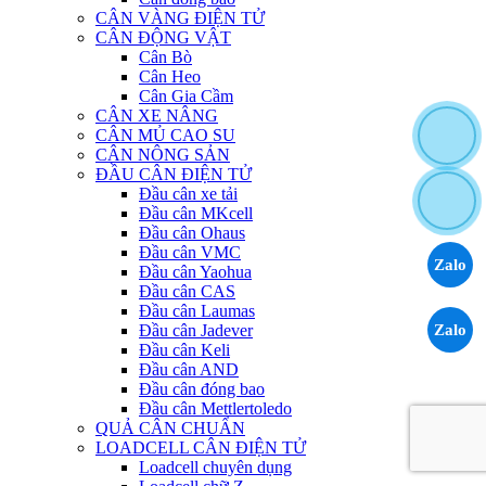
CÂN VÀNG ĐIỆN TỬ
CÂN ĐỘNG VẬT
Cân Bò
Cân Heo
Cân Gia Cầm
CÂN XE NÂNG
CÂN MỦ CAO SU
CÂN NÔNG SẢN
ĐẦU CÂN ĐIỆN TỬ
Đầu cân xe tải
Đầu cân MKcell
Đầu cân Ohaus
Đầu cân VMC
Zalo
Đầu cân Yaohua
Đầu cân CAS
Đầu cân Laumas
Đầu cân Jadever
Zalo
Đầu cân Keli
Đầu cân AND
Đầu cân đóng bao
Đầu cân Mettlertoledo
QUẢ CÂN CHUẨN
LOADCELL CÂN ĐIỆN TỬ
Loadcell chuyên dụng