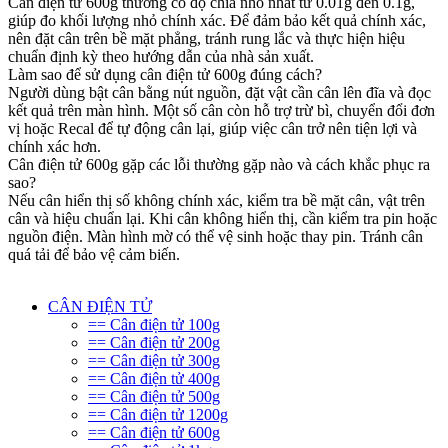
Cân điện tử 600g thường có độ chia nhỏ nhất từ 0.01g đến 0.1g,
giúp đo khối lượng nhỏ chính xác. Để đảm bảo kết quả chính xác,
nên đặt cân trên bề mặt phẳng, tránh rung lắc và thực hiện hiệu
chuẩn định kỳ theo hướng dẫn của nhà sản xuất.
Làm sao để sử dụng cân điện tử 600g đúng cách?
Người dùng bật cân bằng nút nguồn, đặt vật cần cân lên đĩa và đọc
kết quả trên màn hình. Một số cân còn hỗ trợ trừ bì, chuyển đổi đơn
vị hoặc Recal để tự động cân lại, giúp việc cân trở nên tiện lợi và
chính xác hơn.
Cân điện tử 600g gặp các lỗi thường gặp nào và cách khắc phục ra
sao?
Nếu cân hiển thị số không chính xác, kiểm tra bề mặt cân, vật trên
cân và hiệu chuẩn lại. Khi cân không hiển thị, cần kiểm tra pin hoặc
nguồn điện. Màn hình mờ có thể vệ sinh hoặc thay pin. Tránh cân
quá tải để bảo vệ cảm biến.
CÂN ĐIỆN TỬ
== Cân điện tử 100g
== Cân điện tử 200g
== Cân điện tử 300g
== Cân điện tử 400g
== Cân điện tử 500g
== Cân điện tử 1200g
== Cân điện tử 600g