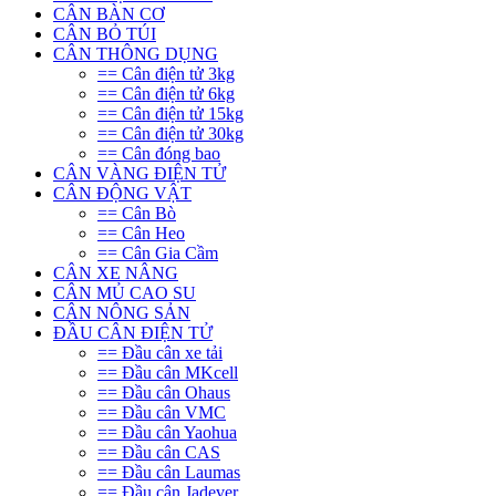
CÂN BÀN CƠ
CÂN BỎ TÚI
CÂN THÔNG DỤNG
== Cân điện tử 3kg
== Cân điện tử 6kg
== Cân điện tử 15kg
== Cân điện tử 30kg
== Cân đóng bao
CÂN VÀNG ĐIỆN TỬ
CÂN ĐỘNG VẬT
== Cân Bò
== Cân Heo
== Cân Gia Cầm
CÂN XE NÂNG
CÂN MỦ CAO SU
CÂN NÔNG SẢN
ĐẦU CÂN ĐIỆN TỬ
== Đầu cân xe tải
== Đầu cân MKcell
== Đầu cân Ohaus
== Đầu cân VMC
== Đầu cân Yaohua
== Đầu cân CAS
== Đầu cân Laumas
== Đầu cân Jadever