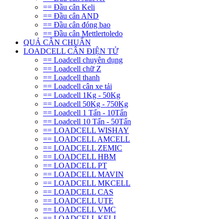
== Đầu cân Keli
== Đầu cân AND
== Đầu cân đóng bao
== Đầu cân Mettlertoledo
QUẢ CÂN CHUẨN
LOADCELL CÂN ĐIỆN TỬ
== Loadcell chuyên dụng
== Loadcell chữ Z
== Loadcell thanh
== Loadcell cân xe tải
== Loadcell 1Kg - 50Kg
== Loadcell 50Kg - 750Kg
== Loadcell 1 Tấn - 10Tấn
== Loadcell 10 Tấn - 50Tấn
== LOADCELL WISHAY
== LOADCELL AMCELL
== LOADCELL ZEMIC
== LOADCELL HBM
== LOADCELL PT
== LOADCELL MAVIN
== LOADCELL MKCELL
== LOADCELL CAS
== LOADCELL UTE
== LOADCELL VMC
== LOADCELL KELI