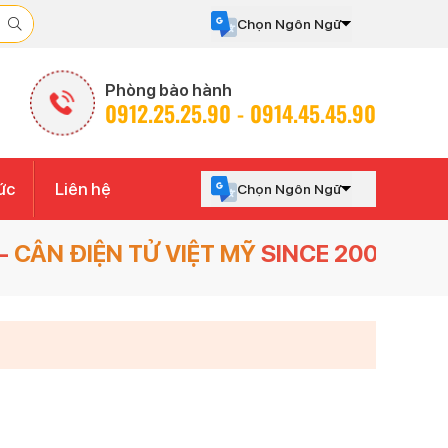
Chọn Ngôn Ngữ
Powered by
Translate
Phòng bảo hành
0912.25.25.90 - 0914.45.45.90
ức
Liên hệ
Chọn Ngôn Ngữ
N TỬ VIỆT MỸ
SINCE 2007
-
BẢO HÀNH 1