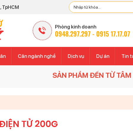
h, TpHCM
Phòng kinh doanh
0948.297.297 - 0915 17.17.07
cân
Cân ngành nghề
Dịch vụ
Dự án
Tin t
SẢN PHẨM ĐẾN TỪ TÂM -
CÂN ĐIỆ
ĐIỆN TỬ 200G