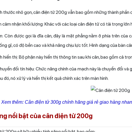
 thước nhỏ gọn, cân điện tử 200g vẫn bao gồm những thành phần c
ảm nhận khối lượng: Khác với các loại cân điện tử có tải trọng lớn h
 Còn được gọi là đĩa cân, đây là mặt phẳng nằm ở phía trên của câ
hống gỉ, có độ bền cao và khả năng chịu lực tốt. Hình dạng của bàn c
hiển thị: Bộ phận này hiển thị thông tin sau khi cân, bao gồm cả tr
ển đổi tín hiệu: Chức năng chính của mạch này là chuyển đổi và gi
u đó, nó xử lý và hiển thị kết quả chính xác trên màn hình.
 Xem thêm: Cân điện tử 300g chính hãng giá rẻ giao hàng nha
ng nổi bật của cân điện tử 200g
ử 200g sở hữu nhiều tính năng nổi bật, bao gồm: