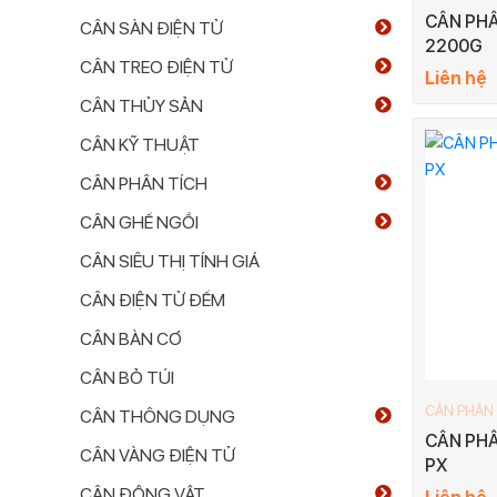
CÂN PHÂ
CÂN SÀN ĐIỆN TỬ
2200G
CÂN TREO ĐIỆN TỬ
Liên hệ
CÂN THỦY SẢN
CÂN KỸ THUẬT
CÂN PHÂN TÍCH
CÂN GHẾ NGỒI
CÂN SIÊU THỊ TÍNH GIÁ
CÂN ĐIỆN TỬ ĐẾM
CÂN BÀN CƠ
CÂN BỎ TÚI
CÂN PHÂN
CÂN THÔNG DỤNG
CÂN PHÂ
CÂN VÀNG ĐIỆN TỬ
PX
CÂN ĐỘNG VẬT