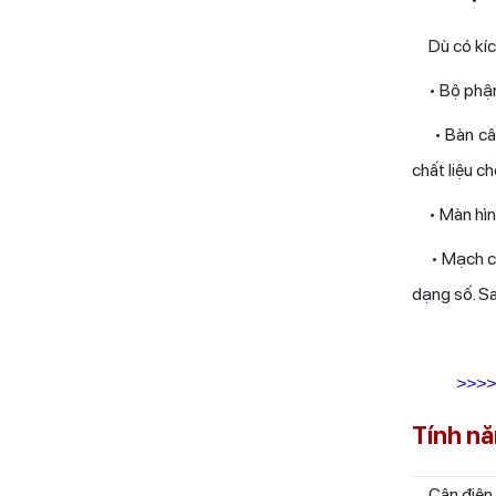
Dù có kích
• Bộ phận c
• Bàn cân:
chất liệu c
• Màn hình 
• Mạch chuy
dạng số. Sa
>>>>
Tính nă
Cân điện t