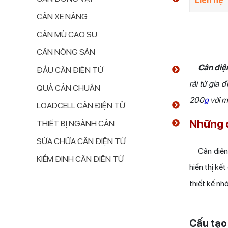
Liên hệ
CÂN XE NÂNG
CÂN MỦ CAO SU
CÂN NÔNG SẢN
Cân điệ
ĐẦU CÂN ĐIỆN TỬ
rãi từ gia 
QUẢ CÂN CHUẨN
200
g
với m
LOADCELL CÂN ĐIỆN TỬ
Những đ
THIẾT BỊ NGÀNH CÂN
SỬA CHỮA CÂN ĐIỆN TỬ
Cân điện t
KIỂM ĐỊNH CÂN ĐIỆN TỬ
hiển thị kế
thiết kế nh
Cấu tạo