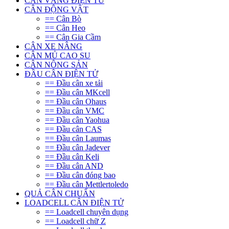
CÂN VÀNG ĐIỆN TỬ
CÂN ĐỘNG VẬT
== Cân Bò
== Cân Heo
== Cân Gia Cầm
CÂN XE NÂNG
CÂN MỦ CAO SU
CÂN NÔNG SẢN
ĐẦU CÂN ĐIỆN TỬ
== Đầu cân xe tải
== Đầu cân MKcell
== Đầu cân Ohaus
== Đầu cân VMC
== Đầu cân Yaohua
== Đầu cân CAS
== Đầu cân Laumas
== Đầu cân Jadever
== Đầu cân Keli
== Đầu cân AND
== Đầu cân đóng bao
== Đầu cân Mettlertoledo
QUẢ CÂN CHUẨN
LOADCELL CÂN ĐIỆN TỬ
== Loadcell chuyên dụng
== Loadcell chữ Z