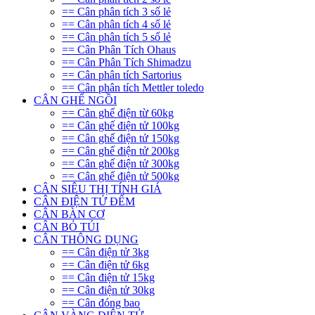
== Cân phân tích 3 số lẻ
== Cân phân tích 4 số lẻ
== Cân phân tích 5 số lẻ
== Cân Phân Tích Ohaus
== Cân Phân Tích Shimadzu
== Cân phân tích Sartorius
== Cân phân tích Mettler toledo
CÂN GHẾ NGỒI
== Cân ghế điện từ 60kg
== Cân ghế điện tử 100kg
== Cân ghế điện tử 150kg
== Cân ghế điện tử 200kg
== Cân ghế điện tử 300kg
== Cân ghế điện tử 500kg
CÂN SIÊU THỊ TÍNH GIÁ
CÂN ĐIỆN TỬ ĐẾM
CÂN BÀN CƠ
CÂN BỎ TÚI
CÂN THÔNG DỤNG
== Cân điện tử 3kg
== Cân điện tử 6kg
== Cân điện tử 15kg
== Cân điện tử 30kg
== Cân đóng bao