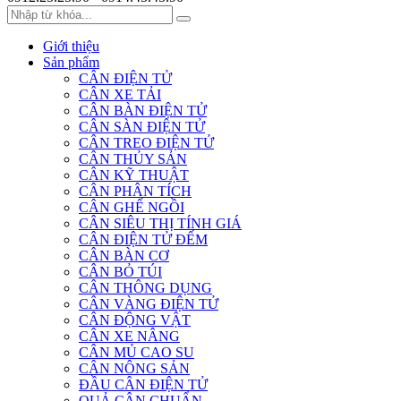
Giới thiệu
Sản phẩm
CÂN ĐIỆN TỬ
CÂN XE TẢI
CÂN BÀN ĐIỆN TỬ
CÂN SÀN ĐIỆN TỬ
CÂN TREO ĐIỆN TỬ
CÂN THỦY SẢN
CÂN KỸ THUẬT
CÂN PHÂN TÍCH
CÂN GHẾ NGỒI
CÂN SIÊU THỊ TÍNH GIÁ
CÂN ĐIỆN TỬ ĐẾM
CÂN BÀN CƠ
CÂN BỎ TÚI
CÂN THÔNG DỤNG
CÂN VÀNG ĐIỆN TỬ
CÂN ĐỘNG VẬT
CÂN XE NÂNG
CÂN MỦ CAO SU
CÂN NÔNG SẢN
ĐẦU CÂN ĐIỆN TỬ
QUẢ CÂN CHUẨN