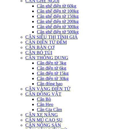
CÂN GHẾ NGỒI
Cân ghế điện từ 60kg
Cân ghế điện tử 100kg
Cân ghế điện tử 150kg
Cân ghế điện tử 200kg
Cân ghế điện tử 300kg
Cân ghế điện tử 500kg
CÂN SIÊU THỊ TÍNH GIÁ
CÂN ĐIỆN TỬ ĐẾM
CÂN BÀN CƠ
CÂN BỎ TÚI
CÂN THÔNG DỤNG
Cân điện tử 3kg
Cân điện tử 6kg
Cân điện tử 15kg
Cân điện tử 30kg
Cân đóng bao
CÂN VÀNG ĐIỆN TỬ
CÂN ĐỘNG VẬT
Cân Bò
Cân Heo
Cân Gia Cầm
CÂN XE NÂNG
CÂN MỦ CAO SU
CÂN NÔNG SẢN