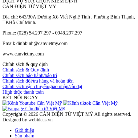
DỊCH VỤ SỬA CHỮA KIỂM ĐỊNH
CÂN ĐIỆN TỬ VIỆT MỸ
Địa chỉ: 643/30A Đường Xô Viết Nghệ Tinh , Phường Bình Thạnh,
TP.Hồ Chí Minh.
Phone: (028) 54.297.297 - 0948.297.297
Email: dinhbinh@canvietmy.com
www.canvietmy.com
Chính sách & quy định
Chính sách & Quy định
Chính sách bảo hành/bảo trì
Chính sách đổi/trả hàng và hoàn tiền
Chính sách vận chuyển/giao nhận/cài đặt
Hình thức thanh toán
KẾT NỐI NGAY
Copyright © 2026 CÂN ĐIỆN TỬ VIỆT MỸ All rights reserved.
Designed by
webideas.vn
Giới thiệu
Sản phẩm