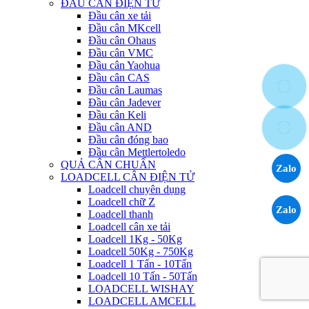
ĐẦU CÂN ĐIỆN TỬ
Đầu cân xe tải
Đầu cân MKcell
Đầu cân Ohaus
Đầu cân VMC
Đầu cân Yaohua
Đầu cân CAS
Đầu cân Laumas
Đầu cân Jadever
Đầu cân Keli
Đầu cân AND
Đầu cân đóng bao
Đầu cân Mettlertoledo
QUẢ CÂN CHUẨN
Zalo
LOADCELL CÂN ĐIỆN TỬ
Loadcell chuyên dụng
Loadcell chữ Z
Zalo
Loadcell thanh
Loadcell cân xe tải
Loadcell 1Kg - 50Kg
Loadcell 50Kg - 750Kg
Loadcell 1 Tấn - 10Tấn
Loadcell 10 Tấn - 50Tấn
LOADCELL WISHAY
LOADCELL AMCELL