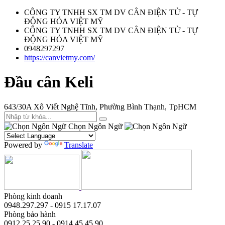
CÔNG TY TNHH SX TM DV CÂN ĐIỆN TỬ - TỰ
ĐỘNG HÓA VIỆT MỸ
CÔNG TY TNHH SX TM DV CÂN ĐIỆN TỬ - TỰ
ĐỘNG HÓA VIỆT MỸ
0948297297
https://canvietmy.com/
Đầu cân Keli
643/30A Xô Viết Nghệ Tĩnh, Phường Bình Thạnh, TpHCM
Chọn Ngôn Ngữ
Powered by
Translate
Phòng kinh doanh
0948.297.297 - 0915 17.17.07
Phòng bảo hành
0912.25.25.90 - 0914.45.45.90