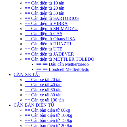
== Cân điện tử 10 tấn
== Cân điện tử 20 tấn
== Cân điện tử 30 tấn
== Cân điện tử SARTORIUS
== Cân điện tử VIBRA
== Cân điện tử SHIMADZU
== Cân điện tử CAS
== Cân điện tử Ohaus USA
== Cân điện tử HUAZHI
== Cân điện tử UTE
== Cân điên tử JADEVER
== Cân điện tử METTLER TOLEDO
== == Đẩu cân Mettlertoledo
== == Loadcell Mettlertoledo
CÂN XE TẢI
== Cân xe tải 20 tấn
== Cân xe tải 40 tấn
== Cân xe tải 60 tấn
== Cân xe tải 80 tấn
== Cân xe tải 100 tấn
CÂN BÀN ĐIỆN TỬ
== Cân bàn điện tử 60kg
== Cân bàn điện tử 100kg
== Cân bàn điện tử 150kg
== Cân bàn điện tử 200kg