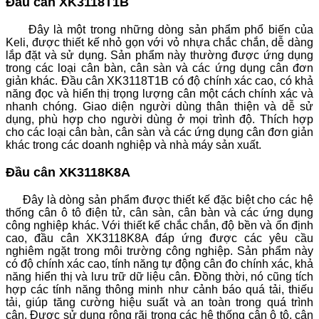
Đầu cân XK3118T1B
Đây là một trong những dòng sản phẩm phổ biến của
Keli, được thiết kế nhỏ gọn với vỏ nhựa chắc chắn, dễ dàng
lắp đặt và sử dụng. Sản phẩm này thường được ứng dụng
trong các loại cân bàn, cân sàn và các ứng dụng cân đơn
giản khác.
Đầu cân XK3118T1B có độ chính xác cao, có khả
năng đọc và hiển thị trọng lượng cân một cách chính xác và
nhanh chóng. Giao diện người dùng thân thiện và dễ sử
dụng, phù hợp cho người dùng ở mọi trình độ.
Thích hợp
cho các loại cân bàn, cân sàn và các ứng dụng cân đơn giản
khác trong các doanh nghiệp và nhà máy sản xuất.
Đầu cân XK3118K8A
Đây là dòng sản phẩm được thiết kế đặc biệt cho các hệ
thống cân ô tô điện tử, cân sàn, cân bàn và các ứng dụng
công nghiệp khác. Với thiết kế chắc chắn, độ bền và ổn định
cao, đầu cân XK3118K8A đáp ứng được các yêu cầu
nghiêm ngặt trong môi trường công nghiệp.
Sản phẩm này
có độ chính xác cao, tính năng tự động cân đo chính xác, khả
năng hiển thị và lưu trữ dữ liệu cân. Đồng thời, nó cũng tích
hợp các tính năng thông minh như cảnh báo quá tải, thiếu
tải, giúp tăng cường hiệu suất và an toàn trong quá trình
cân.
Được sử dụng rộng rãi trong các hệ thống cân ô tô, cân