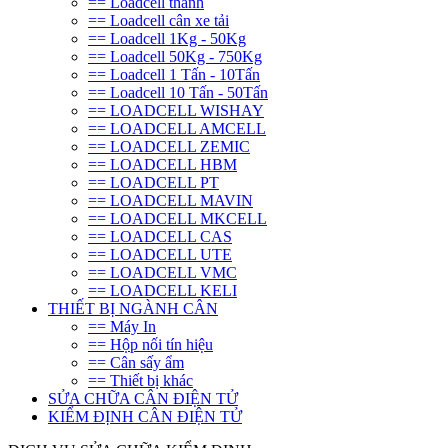
== Loadcell thanh
== Loadcell cân xe tải
== Loadcell 1Kg - 50Kg
== Loadcell 50Kg - 750Kg
== Loadcell 1 Tấn - 10Tấn
== Loadcell 10 Tấn - 50Tấn
== LOADCELL WISHAY
== LOADCELL AMCELL
== LOADCELL ZEMIC
== LOADCELL HBM
== LOADCELL PT
== LOADCELL MAVIN
== LOADCELL MKCELL
== LOADCELL CAS
== LOADCELL UTE
== LOADCELL VMC
== LOADCELL KELI
THIẾT BỊ NGÀNH CÂN
== Máy In
== Hộp nối tín hiệu
== Cân sấy ẩm
== Thiết bị khác
SỬA CHỮA CÂN ĐIỆN TỬ
KIỂM ĐỊNH CÂN ĐIỆN TỬ