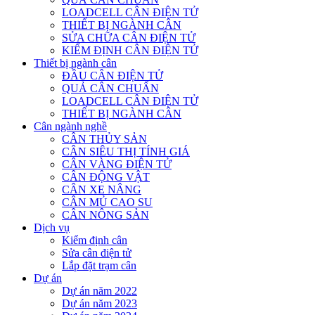
LOADCELL CÂN ĐIỆN TỬ
THIẾT BỊ NGÀNH CÂN
SỬA CHỮA CÂN ĐIỆN TỬ
KIỂM ĐỊNH CÂN ĐIỆN TỬ
Thiết bị ngành cân
ĐẦU CÂN ĐIỆN TỬ
QUẢ CÂN CHUẨN
LOADCELL CÂN ĐIỆN TỬ
THIẾT BỊ NGÀNH CÂN
Cân ngành nghề
CÂN THỦY SẢN
CÂN SIÊU THỊ TÍNH GIÁ
CÂN VÀNG ĐIỆN TỬ
CÂN ĐỘNG VẬT
CÂN XE NÂNG
CÂN MỦ CAO SU
CÂN NÔNG SẢN
Dịch vụ
Kiểm định cân
Sửa cân điện tử
Lắp đặt trạm cân
Dự án
Dự án năm 2022
Dự án năm 2023