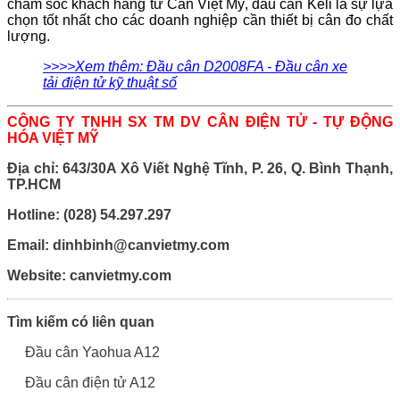
chăm sóc khách hàng từ Cân Việt Mỹ, đầu cân Keli là sự lựa
chọn tốt nhất cho các doanh nghiệp cần thiết bị cân đo chất
lượng.
>>>>Xem thêm: Đầu cân D2008FA - Đầu cân xe
tải điện tử kỹ thuật số
CÔNG TY TNHH SX TM DV CÂN ĐIỆN TỬ - TỰ ĐỘNG
HÓA VIỆT MỸ
Địa chỉ: 643/30A Xô Viết Nghệ Tĩnh, P. 26, Q. Bình Thạnh,
TP.HCM
Hotline: (028) 54.297.297
Email: dinhbinh@canvietmy.com
Website:
canvietmy.com
Tìm kiếm có liên quan
Đầu cân Yaohua A12
Đầu cân điện tử A12