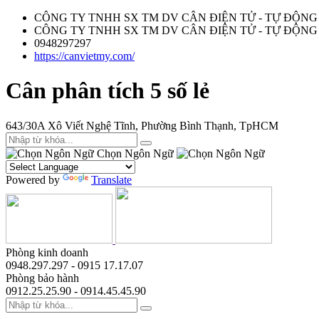
CÔNG TY TNHH SX TM DV CÂN ĐIỆN TỬ - TỰ ĐỘNG
CÔNG TY TNHH SX TM DV CÂN ĐIỆN TỬ - TỰ ĐỘNG
0948297297
https://canvietmy.com/
Cân phân tích 5 số lẻ
643/30A Xô Viết Nghệ Tĩnh, Phường Bình Thạnh, TpHCM
Chọn Ngôn Ngữ
Powered by
Translate
Phòng kinh doanh
0948.297.297 - 0915 17.17.07
Phòng bảo hành
0912.25.25.90 - 0914.45.45.90