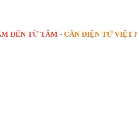
 TỪ TÂM -
CÂN ĐIỆN TỬ VIỆT MỸ
SIN