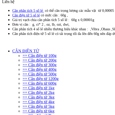
Liên hệ
Cân phân tích 5 số lẻ
có thể cân trọng lượng các mẫu vật từ 0,00005
Cân điện tử 5 số lẻ
có mức cân : 60g ,
Giá trị vạch chia cân phân tích 5 số lẻ : 60g x 0,00001g
Đơn vị cân : g, ct* 2 , oz, lb, ozt, dwt,
Cân phân tích 4 số lẻ nhiều thương hiệu khác nhau : ,Vibra ,Ohaus ,
Cân phân tích điện tử 5 số lẻ có tải trọng tối đa lên đến 60g nên đáp 
CÂN ĐIỆN TỬ
== Cân điện tử 100g
== Cân điện tử 200g
== Cân điện tử 300g
== Cân điện tử 400g
== Cân điện tử 500g
== Cân điện tử 1200g
== Cân điện tử 600g
== Cân điện tử 1kg
== Cân điện tử 2kg
== Cân điện tử 3kg
== Cân điện tử 4kg
== Cân điện tử 5kg
== Cân điện tử 6kg