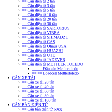
== Cân điện tử 2 tấn
== Cân điện tử 3 tấn
== Cân điện tử 5 tấn
== Cân điện tử 10 tấn
== Cân điện tử 20 tấn
== Cân điện tử 30 tấn
== Cân điện tử SARTORIUS
== Cân điện tử VIBRA
== Cân điện tử SHIMADZU
== Cân điện tử CAS
== Cân điện tử Ohaus USA
== Cân điện tử HUAZHI
== Cân điện tử UTE
== Cân điên tử JADEVER
== Cân điện tử METTLER TOLEDO
== == Đẩu cân Mettlertoledo
== == Loadcell Mettlertoledo
CÂN XE TẢI
== Cân xe tải 20 tấn
== Cân xe tải 40 tấn
== Cân xe tải 60 tấn
== Cân xe tải 80 tấn
== Cân xe tải 100 tấn
CÂN BÀN ĐIỆN TỬ
== Cân bàn điện tử 60kg