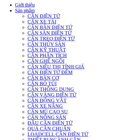
Giới thiệu
Sản phẩm
CÂN ĐIỆN TỬ
CÂN XE TẢI
CÂN BÀN ĐIỆN TỬ
CÂN SÀN ĐIỆN TỬ
CÂN TREO ĐIỆN TỬ
CÂN THỦY SẢN
CÂN KỸ THUẬT
CÂN PHÂN TÍCH
CÂN GHẾ NGỒI
CÂN SIÊU THỊ TÍNH GIÁ
CÂN ĐIỆN TỬ ĐẾM
CÂN BÀN CƠ
CÂN BỎ TÚI
CÂN THÔNG DỤNG
CÂN VÀNG ĐIỆN TỬ
CÂN ĐỘNG VẬT
CÂN XE NÂNG
CÂN MỦ CAO SU
CÂN NÔNG SẢN
ĐẦU CÂN ĐIỆN TỬ
QUẢ CÂN CHUẨN
LOADCELL CÂN ĐIỆN TỬ
THIẾT BỊ NGÀNH CÂN