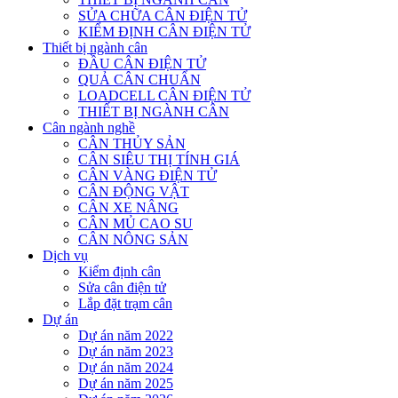
SỬA CHỮA CÂN ĐIỆN TỬ
KIỂM ĐỊNH CÂN ĐIỆN TỬ
Thiết bị ngành cân
ĐẦU CÂN ĐIỆN TỬ
QUẢ CÂN CHUẨN
LOADCELL CÂN ĐIỆN TỬ
THIẾT BỊ NGÀNH CÂN
Cân ngành nghề
CÂN THỦY SẢN
CÂN SIÊU THỊ TÍNH GIÁ
CÂN VÀNG ĐIỆN TỬ
CÂN ĐỘNG VẬT
CÂN XE NÂNG
CÂN MỦ CAO SU
CÂN NÔNG SẢN
Dịch vụ
Kiểm định cân
Sửa cân điện tử
Lắp đặt trạm cân
Dự án
Dự án năm 2022
Dự án năm 2023
Dự án năm 2024
Dự án năm 2025