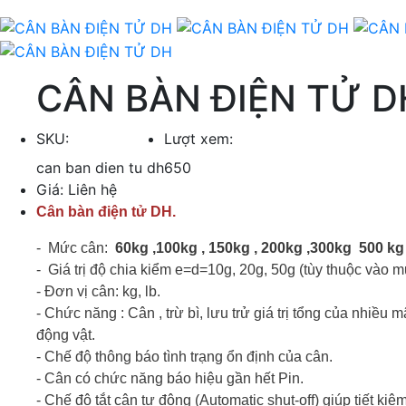
CÂN BÀN ĐIỆN TỬ D
SKU:
Lượt xem:
can ban dien tu dh
650
Giá:
Liên hệ
Cân bàn điện tử DH.
- Mức cân:
60kg ,100kg , 150kg , 200kg ,300kg 500 kg
- Giá trị độ chia kiểm e=d=10g, 20g, 50g (tùy thuộc vào m
- Đơn vị cân: kg, lb.
- Chức năng : Cân , trừ bì, lưu trử giá trị tổng của nhiều 
động vật.
- Chế độ thông báo tình trạng ổn định của cân.
- Cân có chức năng báo hiệu gần hết Pin.
- Chế độ tắt cân tự động (Automatic shut-off) giúp tiết ki