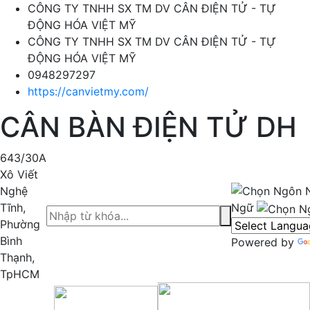
CÔNG TY TNHH SX TM DV CÂN ĐIỆN TỬ - TỰ
ĐỘNG HÓA VIỆT MỸ
CÔNG TY TNHH SX TM DV CÂN ĐIỆN TỬ - TỰ
ĐỘNG HÓA VIỆT MỸ
0948297297
https://canvietmy.com/
CÂN BÀN ĐIỆN TỬ DH
643/30A
Xô Viết
Nghệ
Tĩnh,
Ngữ
Phường
Bình
Powered by
Thạnh,
TpHCM