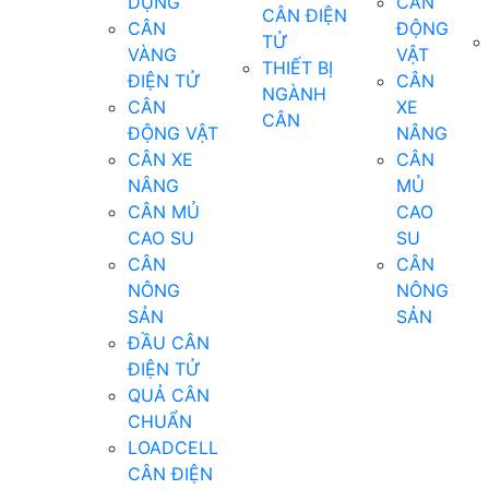
DỤNG
CÂN
CÂN ĐIỆN
CÂN
ĐỘNG
TỬ
VÀNG
VẬT
THIẾT BỊ
ĐIỆN TỬ
CÂN
NGÀNH
CÂN
XE
CÂN
ĐỘNG VẬT
NÂNG
CÂN XE
CÂN
NÂNG
MỦ
CÂN MỦ
CAO
CAO SU
SU
CÂN
CÂN
NÔNG
NÔNG
SẢN
SẢN
ĐẦU CÂN
ĐIỆN TỬ
QUẢ CÂN
CHUẨN
LOADCELL
CÂN ĐIỆN