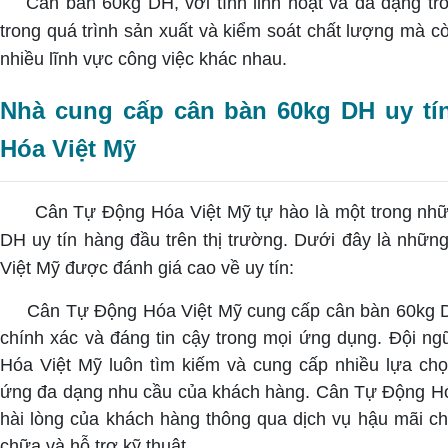
Cân bàn 60kg DH, với tính linh hoạt và đa dạng tro
trong quá trình sản xuất và kiểm soát chất lượng mà cò
nhiều lĩnh vực công việc khác nhau.
Nhà cung cấp cân bàn 60kg DH uy tí
Hóa Việt Mỹ
Cân Tự Động Hóa Việt Mỹ tự hào là một trong nh
DH uy tín hàng đầu trên thị trường. Dưới đây là nhữ
Việt Mỹ được đánh giá cao về uy tín:
Cân Tự Động Hóa Việt Mỹ cung cấp cân bàn 60kg DH
chính xác và đáng tin cậy trong mọi ứng dụng.
Đội ng
Hóa Việt Mỹ luôn tìm kiếm và cung cấp nhiều lựa c
ứng đa dạng nhu cầu của khách hàng.
Cân Tự Động Hó
hài lòng của khách hàng thông qua dịch vụ hậu mãi ch
chữa và hỗ trợ kỹ thuật.