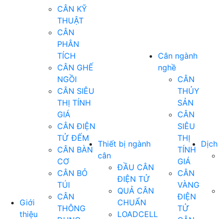
CÂN KỸ
THUẬT
CÂN
PHÂN
TÍCH
Cân ngành
CÂN GHẾ
nghề
NGỒI
CÂN
CÂN SIÊU
THỦY
THỊ TÍNH
SẢN
GIÁ
CÂN
CÂN ĐIỆN
SIÊU
TỬ ĐẾM
THỊ
Thiết bị ngành
Dịch
CÂN BÀN
TÍNH
cân
CƠ
GIÁ
ĐẦU CÂN
CÂN BỎ
CÂN
ĐIỆN TỬ
TÚI
VÀNG
QUẢ CÂN
CÂN
ĐIỆN
Giới
CHUẨN
THÔNG
TỬ
thiệu
LOADCELL