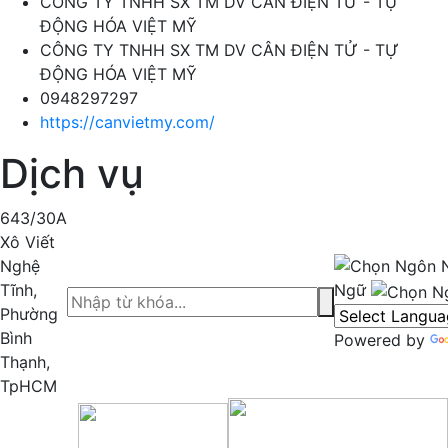
CÔNG TY TNHH SX TM DV CÂN ĐIỆN TỬ - TỰ
ĐỘNG HÓA VIỆT MỸ
CÔNG TY TNHH SX TM DV CÂN ĐIỆN TỬ - TỰ
ĐỘNG HÓA VIỆT MỸ
0948297297
https://canvietmy.com/
Dịch vụ
643/30A
Xô Viết
Nghệ
Tĩnh,
Ngữ
Phường
Bình
Powered by
Thạnh,
TpHCM