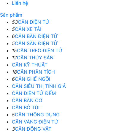
Liên hệ
Sản phẩm
53
CÂN ĐIỆN TỬ
5
CÂN XE TẢI
6
CÂN BÀN ĐIỆN TỬ
5
CÂN SÀN ĐIỆN TỬ
15
CÂN TREO ĐIỆN TỬ
12
CÂN THỦY SẢN
CÂN KỸ THUẬT
18
CÂN PHÂN TÍCH
6
CÂN GHẾ NGỒI
CÂN SIÊU THỊ TÍNH GIÁ
CÂN ĐIỆN TỬ ĐẾM
CÂN BÀN CƠ
CÂN BỎ TÚI
5
CÂN THÔNG DỤNG
CÂN VÀNG ĐIỆN TỬ
3
CÂN ĐỘNG VẬT