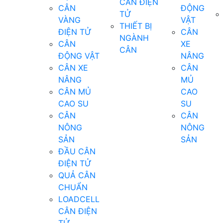
CÂN ĐIỆN
CÂN
ĐỘNG
TỬ
VÀNG
VẬT
THIẾT BỊ
ĐIỆN TỬ
CÂN
NGÀNH
CÂN
XE
CÂN
ĐỘNG VẬT
NÂNG
CÂN XE
CÂN
NÂNG
MỦ
CÂN MỦ
CAO
CAO SU
SU
CÂN
CÂN
NÔNG
NÔNG
SẢN
SẢN
ĐẦU CÂN
ĐIỆN TỬ
QUẢ CÂN
CHUẨN
LOADCELL
CÂN ĐIỆN