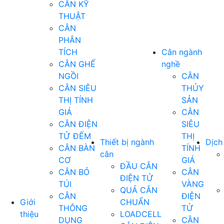
CÂN KỸ
THUẬT
CÂN
PHÂN
TÍCH
Cân ngành
CÂN GHẾ
nghề
NGỒI
CÂN
CÂN SIÊU
THỦY
THỊ TÍNH
SẢN
GIÁ
CÂN
CÂN ĐIỆN
SIÊU
TỬ ĐẾM
THỊ
Thiết bị ngành
Dịch
CÂN BÀN
TÍNH
cân
CƠ
GIÁ
ĐẦU CÂN
CÂN BỎ
CÂN
ĐIỆN TỬ
TÚI
VÀNG
QUẢ CÂN
CÂN
ĐIỆN
Giới
CHUẨN
THÔNG
TỬ
thiệu
LOADCELL
DỤNG
CÂN