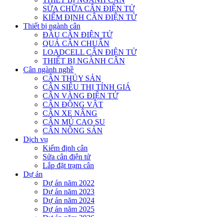
SỬA CHỮA CÂN ĐIỆN TỬ
KIỂM ĐỊNH CÂN ĐIỆN TỬ
Thiết bị ngành cân
ĐẦU CÂN ĐIỆN TỬ
QUẢ CÂN CHUẨN
LOADCELL CÂN ĐIỆN TỬ
THIẾT BỊ NGÀNH CÂN
Cân ngành nghề
CÂN THỦY SẢN
CÂN SIÊU THỊ TÍNH GIÁ
CÂN VÀNG ĐIỆN TỬ
CÂN ĐỘNG VẬT
CÂN XE NÂNG
CÂN MỦ CAO SU
CÂN NÔNG SẢN
Dịch vụ
Kiểm định cân
Sửa cân điện tử
Lắp đặt trạm cân
Dự án
Dự án năm 2022
Dự án năm 2023
Dự án năm 2024
Dự án năm 2025