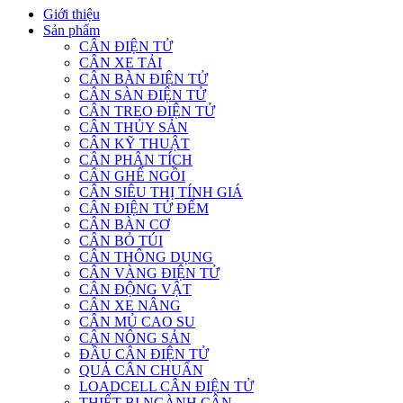
Giới thiệu
Sản phẩm
CÂN ĐIỆN TỬ
CÂN XE TẢI
CÂN BÀN ĐIỆN TỬ
CÂN SÀN ĐIỆN TỬ
CÂN TREO ĐIỆN TỬ
CÂN THỦY SẢN
CÂN KỸ THUẬT
CÂN PHÂN TÍCH
CÂN GHẾ NGỒI
CÂN SIÊU THỊ TÍNH GIÁ
CÂN ĐIỆN TỬ ĐẾM
CÂN BÀN CƠ
CÂN BỎ TÚI
CÂN THÔNG DỤNG
CÂN VÀNG ĐIỆN TỬ
CÂN ĐỘNG VẬT
CÂN XE NÂNG
CÂN MỦ CAO SU
CÂN NÔNG SẢN
ĐẦU CÂN ĐIỆN TỬ
QUẢ CÂN CHUẨN
LOADCELL CÂN ĐIỆN TỬ
THIẾT BỊ NGÀNH CÂN