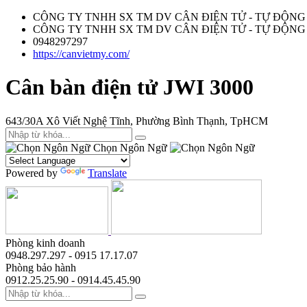
CÔNG TY TNHH SX TM DV CÂN ĐIỆN TỬ - TỰ ĐỘNG
CÔNG TY TNHH SX TM DV CÂN ĐIỆN TỬ - TỰ ĐỘNG
0948297297
https://canvietmy.com/
Cân bàn điện tử JWI 3000
643/30A Xô Viết Nghệ Tĩnh, Phường Bình Thạnh, TpHCM
Chọn Ngôn Ngữ
Powered by
Translate
Phòng kinh doanh
0948.297.297 - 0915 17.17.07
Phòng bảo hành
0912.25.25.90 - 0914.45.45.90