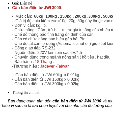
Giá:
Liên hệ
Cân bàn điện tử JWI 3000.
- Mức cân:
60kg ,100kg , 150kg , 200kg ,300kg , 500k
- Giá trị độ chia kiểm e=d=10g, 20g, 50g (tùy thuộc vào 
- Đơn vị cân: kg, lb.
- Chức năng : Cân , trừ bì, lưu trử giá trị tổng của nhiề
- Chế độ thông báo tình trạng ổn định của cân.
- Cân có chức năng báo hiệu gần hết Pin.
- Chế độ tắt cân tự động (Automatic shut-off) giúp tiết k
- Cổng giao tiếp RS-232
- Nguồn điện: 220V kèm pin sạc 6V/4.5
- Chuyên dùng trong ngành nông sản ( hồ tiêu , hạt đều , 
- Bảo hành :
18 Tháng
.
-Thương hiệu :
Jadever
-Taiwan
.
- Cân bàn điện tử JWI 60kg x 0.01kg.
- Cân bàn điện tử
JWI
150kg x 0.02kg.
- Cân bàn điện tử
JWI
300kg x 0.02kg.
Thông tin chi tiết
Bạn đang quan tâm đến
cân bàn điện tử JWI 3000
và muố
hiểu vì sao nó là lựa chọn tuyệt vời cho nhu cầu đo lường của