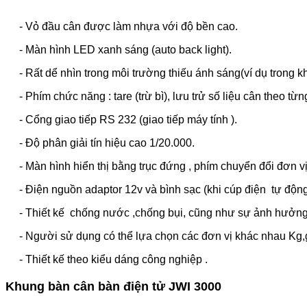
- Vỏ đầu cân được làm nhựa với độ bền cao.
- Màn hình LED xanh sáng (auto
back light).
- Rất dể nhìn trong môi trường thiếu ánh sáng(ví dụ trong kh
- Phím chức năng : tare (trừ bì), lưu trử số liệu cân theo t
- Cổng giao tiếp RS 232 (giao tiếp máy tính ).
- Độ phân giải tín hiệu cao 1/20.000.
- Màn hình hiển thị bằng trục đứng , phím chuyển đổi đơn v
- Điện nguồn adaptor 12v và bình sạc (khi cúp điện tự độ
- Thiết kế chống nước ,chống bụi, cũng như sự ảnh hưởng
- Người sử dụng có thể lựa chọn các đơn vị khác nhau Kg,g,
- Thiết kế theo kiểu dáng công nghiệp .
Khung bàn cân bàn điện tử JWI 3000