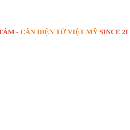
ÂN ĐIỆN TỬ VIỆT MỸ
SINCE 2007
-
BẢO