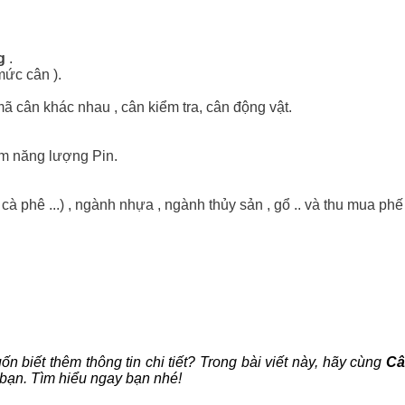
g
.
mức cân ).
u mã cân khác nhau , cân kiểm tra, cân động vật.
iệm năng lượng Pin.
cà phê ...) , ngành nhựa , ngành thủy sản , gổ .. và thu mua phế 
n biết thêm thông tin chi tiết? Trong bài viết này, hãy cùng
Câ
 bạn. Tìm hiểu ngay bạn nhé!