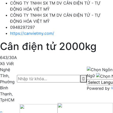
CÔNG TY TNHH SX TM DV CÂN ĐIỆN TỬ - TỰ
ĐỘNG HÓA VIỆT MỸ
CÔNG TY TNHH SX TM DV CÂN ĐIỆN TỬ - TỰ
ĐỘNG HÓA VIỆT MỸ
0948297297
https://canvietmy.com/
Cân điện tử 2000kg
643/30A
Xô Viết
Nghệ
Tĩnh,
Ngữ
Phường
Bình
Powered by
Thạnh,
TpHCM