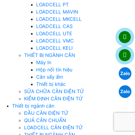
LOADCELL PT
LOADCELL MAVIN
LOADCELL MKCELL
LOADCELL CAS
LOADCELL UTE
LOADCELL VMC
LOADCELL KELI
THIẾT BỊ NGÀNH CÂN
Máy In
Hộp nối tín hiệu
Zalo
Cân sấy ẩm
Thiết bị khác
SỬA CHỮA CÂN ĐIỆN TỬ
Zalo
KIỂM ĐỊNH CÂN ĐIỆN TỬ
Thiết bị ngành cân
ĐẦU CÂN ĐIỆN TỬ
QUẢ CÂN CHUẨN
LOADCELL CÂN ĐIỆN TỬ
THIẾT BỊ NGÀNH CÂN