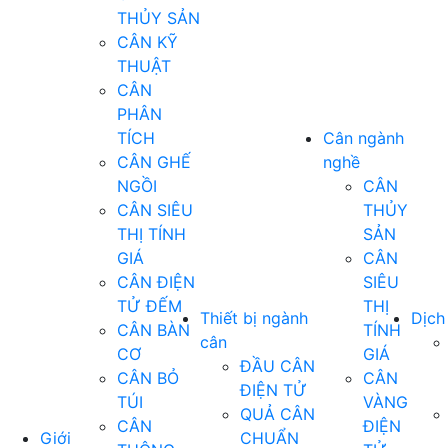
THỦY SẢN
CÂN KỸ
THUẬT
CÂN
PHÂN
TÍCH
Cân ngành
CÂN GHẾ
nghề
NGỒI
CÂN
CÂN SIÊU
THỦY
THỊ TÍNH
SẢN
GIÁ
CÂN
CÂN ĐIỆN
SIÊU
TỬ ĐẾM
THỊ
Thiết bị ngành
Dịch
CÂN BÀN
TÍNH
cân
CƠ
GIÁ
ĐẦU CÂN
CÂN BỎ
CÂN
ĐIỆN TỬ
TÚI
VÀNG
QUẢ CÂN
CÂN
ĐIỆN
Giới
CHUẨN