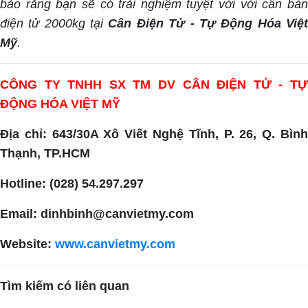
bảo rằng bạn sẽ có trải nghiệm tuyệt vời với cân bàn
điện tử 2000kg tại
Cân Điện Tử - Tự Động Hóa Việ
Mỹ
.
CÔNG TY TNHH SX TM DV CÂN ĐIỆN TỬ - TỰ
ĐỘNG HÓA VIỆT MỸ
Địa chỉ: 643/30A Xô Viết Nghệ Tĩnh, P. 26, Q. Bình
Thạnh, TP.HCM
Hotline: (028) 54.297.297
Email: dinhbinh@canvietmy.com
Website:
www.canvietmy.com
Tìm kiếm có liên quan