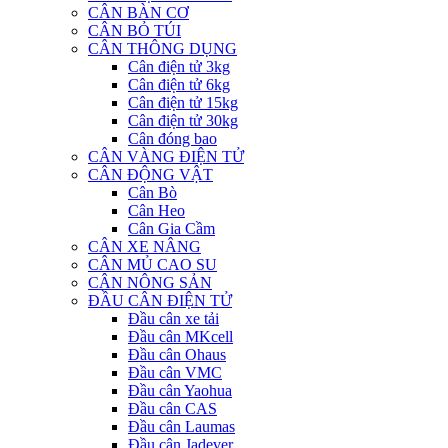
CÂN BÀN CƠ
CÂN BỎ TÚI
CÂN THÔNG DỤNG
Cân điện tử 3kg
Cân điện tử 6kg
Cân điện tử 15kg
Cân điện tử 30kg
Cân đóng bao
CÂN VÀNG ĐIỆN TỬ
CÂN ĐỘNG VẬT
Cân Bò
Cân Heo
Cân Gia Cầm
CÂN XE NÂNG
CÂN MỦ CAO SU
CÂN NÔNG SẢN
ĐẦU CÂN ĐIỆN TỬ
Đầu cân xe tải
Đầu cân MKcell
Đầu cân Ohaus
Đầu cân VMC
Đầu cân Yaohua
Đầu cân CAS
Đầu cân Laumas
Đầu cân Jadever