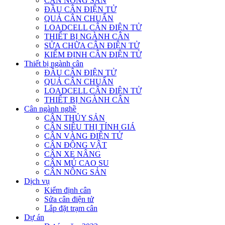
CÂN NÔNG SẢN
ĐẦU CÂN ĐIỆN TỬ
QUẢ CÂN CHUẨN
LOADCELL CÂN ĐIỆN TỬ
THIẾT BỊ NGÀNH CÂN
SỬA CHỮA CÂN ĐIỆN TỬ
KIỂM ĐỊNH CÂN ĐIỆN TỬ
Thiết bị ngành cân
ĐẦU CÂN ĐIỆN TỬ
QUẢ CÂN CHUẨN
LOADCELL CÂN ĐIỆN TỬ
THIẾT BỊ NGÀNH CÂN
Cân ngành nghề
CÂN THỦY SẢN
CÂN SIÊU THỊ TÍNH GIÁ
CÂN VÀNG ĐIỆN TỬ
CÂN ĐỘNG VẬT
CÂN XE NÂNG
CÂN MỦ CAO SU
CÂN NÔNG SẢN
Dịch vụ
Kiểm định cân
Sửa cân điện tử
Lắp đặt trạm cân
Dự án