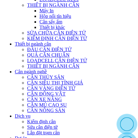
THIẾT BỊ NGÀNH CÂN
Máy In
Hộp nối tín hiệu
Cân sấy ẩm
Thiết bị khác
SỬA CHỮA CÂN ĐIỆN TỬ
KIỂM ĐỊNH CÂN ĐIỆN TỬ
Thiết bị ngành cân
ĐẦU CÂN ĐIỆN TỬ
QUẢ CÂN CHUẨN
LOADCELL CÂN ĐIỆN TỬ
THIẾT BỊ NGÀNH CÂN
Cân ngành nghề
CÂN THỦY SẢN
CÂN SIÊU THỊ TÍNH GIÁ
CÂN VÀNG ĐIỆN TỬ
CÂN ĐỘNG VẬT
CÂN XE NÂNG
CÂN MỦ CAO SU
CÂN NÔNG SẢN
Dịch vụ
Kiểm định cân
Sửa cân điện tử
Lắp đặt trạm cân