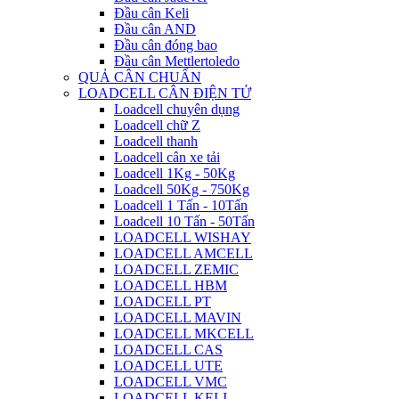
Đầu cân Keli
Đầu cân AND
Đầu cân đóng bao
Đầu cân Mettlertoledo
QUẢ CÂN CHUẨN
LOADCELL CÂN ĐIỆN TỬ
Loadcell chuyên dụng
Loadcell chữ Z
Loadcell thanh
Loadcell cân xe tải
Loadcell 1Kg - 50Kg
Loadcell 50Kg - 750Kg
Loadcell 1 Tấn - 10Tấn
Loadcell 10 Tấn - 50Tấn
LOADCELL WISHAY
LOADCELL AMCELL
LOADCELL ZEMIC
LOADCELL HBM
LOADCELL PT
LOADCELL MAVIN
LOADCELL MKCELL
LOADCELL CAS
LOADCELL UTE
LOADCELL VMC
LOADCELL KELI