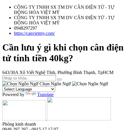
CÔNG TY TNHH SX TM DV CÂN ĐIỆN TỬ - TỰ
ĐỘNG HÓA VIỆT MỸ
CÔNG TY TNHH SX TM DV CÂN ĐIỆN TỬ - TỰ
ĐỘNG HÓA VIỆT MỸ
0948297297
https://canvietmy.com/
Cần lưu ý gì khi chọn cân điện
tử tính tiền 40kg?
643/30A Xô Viết Nghệ Tĩnh, Phường Bình Thạnh, TpHCM
Chọn Ngôn Ngữ
Powered by
Translate
Phòng kinh doanh
0948.297.297 - 0915 17.17.07