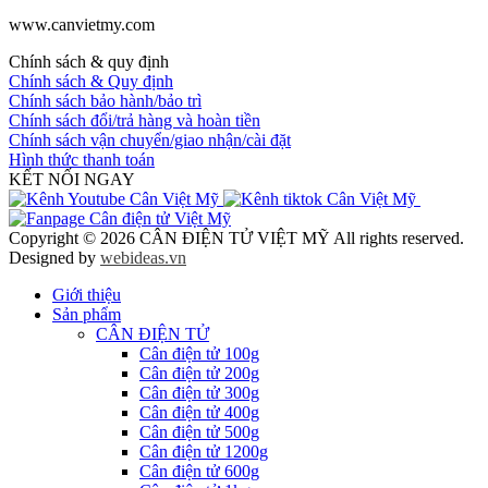
www.canvietmy.com
Chính sách & quy định
Chính sách & Quy định
Chính sách bảo hành/bảo trì
Chính sách đổi/trả hàng và hoàn tiền
Chính sách vận chuyển/giao nhận/cài đặt
Hình thức thanh toán
KẾT NỐI NGAY
Copyright © 2026 CÂN ĐIỆN TỬ VIỆT MỸ All rights reserved.
Designed by
webideas.vn
Giới thiệu
Sản phẩm
CÂN ĐIỆN TỬ
Cân điện tử 100g
Cân điện tử 200g
Cân điện tử 300g
Cân điện tử 400g
Cân điện tử 500g
Cân điện tử 1200g
Cân điện tử 600g