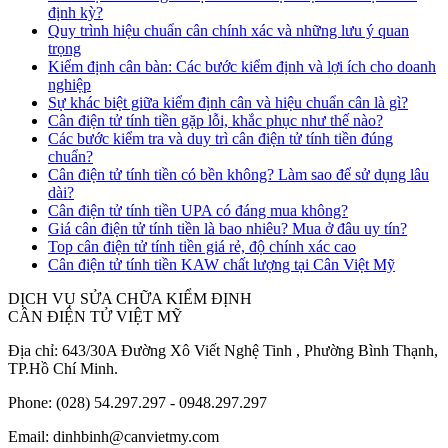
định kỳ?
Quy trình hiệu chuẩn cân chính xác và những lưu ý quan
trọng
Kiểm định cân bàn: Các bước kiểm định và lợi ích cho doanh
nghiệp
Sự khác biệt giữa kiểm định cân và hiệu chuẩn cân là gì?
Cân điện tử tính tiền gặp lỗi, khắc phục như thế nào?
Các bước kiểm tra và duy trì cân điện tử tính tiền đúng
chuẩn?
Cân điện tử tính tiền có bền không? Làm sao để sử dụng lâu
dài?
Cân điện tử tính tiền UPA có đáng mua không?
Giá cân điện tử tính tiền là bao nhiêu? Mua ở đâu uy tín?
Top cân điện tử tính tiền giá rẻ, độ chính xác cao
Cân điện tử tính tiền KAW chất lượng tại Cân Việt Mỹ
DỊCH VỤ SỬA CHỮA KIỂM ĐỊNH
CÂN ĐIỆN TỬ VIỆT MỸ
Địa chỉ: 643/30A Đường Xô Viết Nghệ Tinh , Phường Bình Thạnh,
TP.Hồ Chí Minh.
Phone: (028) 54.297.297 - 0948.297.297
Email: dinhbinh@canvietmy.com