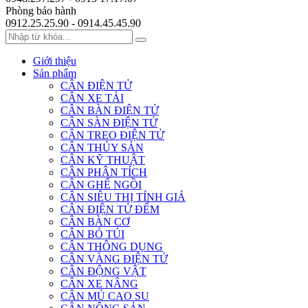
Phòng bảo hành
0912.25.25.90 - 0914.45.45.90
Giới thiệu
Sản phẩm
CÂN ĐIỆN TỬ
CÂN XE TẢI
CÂN BÀN ĐIỆN TỬ
CÂN SÀN ĐIỆN TỬ
CÂN TREO ĐIỆN TỬ
CÂN THỦY SẢN
CÂN KỸ THUẬT
CÂN PHÂN TÍCH
CÂN GHẾ NGỒI
CÂN SIÊU THỊ TÍNH GIÁ
CÂN ĐIỆN TỬ ĐẾM
CÂN BÀN CƠ
CÂN BỎ TÚI
CÂN THÔNG DỤNG
CÂN VÀNG ĐIỆN TỬ
CÂN ĐỘNG VẬT
CÂN XE NÂNG
CÂN MỦ CAO SU