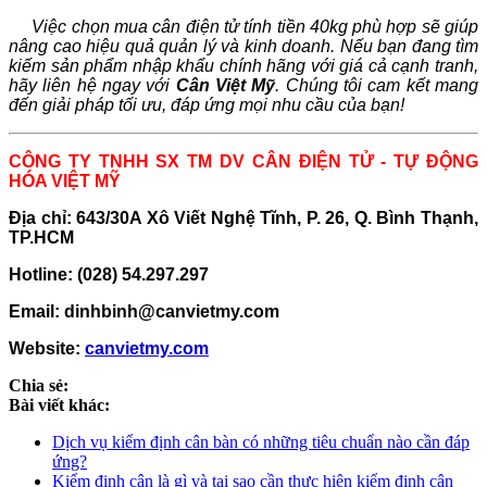
Việc chọn mua cân điện tử tính tiền 40kg phù hợp sẽ giúp
nâng cao hiệu quả quản lý và kinh doanh. Nếu bạn đang tìm
kiếm sản phẩm nhập khẩu chính hãng với giá cả cạnh tranh,
hãy liên hệ ngay với
Cân Việt Mỹ
. Chúng tôi cam kết mang
đến giải pháp tối ưu, đáp ứng mọi nhu cầu của bạn!
CÔNG TY TNHH SX TM DV CÂN ĐIỆN TỬ - TỰ ĐỘNG
HÓA VIỆT MỸ
Địa chỉ: 643/30A Xô Viết Nghệ Tĩnh, P. 26, Q. Bình Thạnh,
TP.HCM
Hotline: (028) 54.297.297
Email: dinhbinh@canvietmy.com
Website:
canvietmy.com
Chia sẻ:
Bài viết khác:
Dịch vụ kiểm định cân bàn có những tiêu chuẩn nào cần đáp
ứng?
Kiểm định cân là gì và tại sao cần thực hiện kiểm định cân