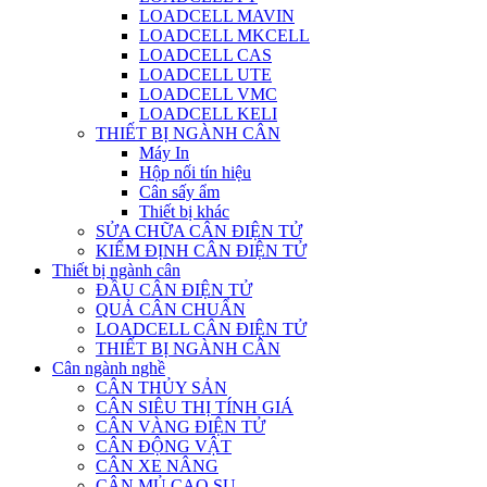
LOADCELL MAVIN
LOADCELL MKCELL
LOADCELL CAS
LOADCELL UTE
LOADCELL VMC
LOADCELL KELI
THIẾT BỊ NGÀNH CÂN
Máy In
Hộp nối tín hiệu
Cân sấy ẩm
Thiết bị khác
SỬA CHỮA CÂN ĐIỆN TỬ
KIỂM ĐỊNH CÂN ĐIỆN TỬ
Thiết bị ngành cân
ĐẦU CÂN ĐIỆN TỬ
QUẢ CÂN CHUẨN
LOADCELL CÂN ĐIỆN TỬ
THIẾT BỊ NGÀNH CÂN
Cân ngành nghề
CÂN THỦY SẢN
CÂN SIÊU THỊ TÍNH GIÁ
CÂN VÀNG ĐIỆN TỬ
CÂN ĐỘNG VẬT
CÂN XE NÂNG
CÂN MỦ CAO SU