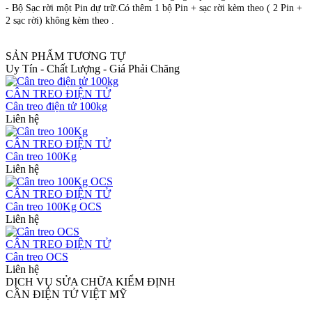
- Bộ Sạc rời một Pin dự trữ.Có thêm 1 bộ Pin + sạc rời kèm theo ( 2 Pin +
2 sạc rời) không kèm theo .
SẢN PHẨM TƯƠNG TỰ
Uy Tín - Chất Lượng - Giá Phải Chăng
CÂN TREO ĐIỆN TỬ
Cân treo điện tử 100kg
Liên hệ
CÂN TREO ĐIỆN TỬ
Cân treo 100Kg
Liên hệ
CÂN TREO ĐIỆN TỬ
Cân treo 100Kg OCS
Liên hệ
CÂN TREO ĐIỆN TỬ
Cân treo OCS
Liên hệ
DỊCH VỤ SỬA CHỮA KIỂM ĐỊNH
CÂN ĐIỆN TỬ VIỆT MỸ