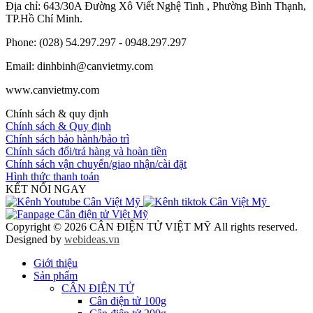
Địa chỉ: 643/30A Đường Xô Viết Nghệ Tinh , Phường Bình Thạnh,
TP.Hồ Chí Minh.
Phone: (028) 54.297.297 - 0948.297.297
Email: dinhbinh@canvietmy.com
www.canvietmy.com
Chính sách & quy định
Chính sách & Quy định
Chính sách bảo hành/bảo trì
Chính sách đổi/trả hàng và hoàn tiền
Chính sách vận chuyển/giao nhận/cài đặt
Hình thức thanh toán
KẾT NỐI NGAY
Copyright © 2026 CÂN ĐIỆN TỬ VIỆT MỸ All rights reserved.
Designed by
webideas.vn
Giới thiệu
Sản phẩm
CÂN ĐIỆN TỬ
Cân điện tử 100g