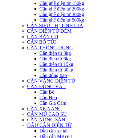
Cân ghế điện tử 150kg
Cân ghế điện tử 200kg
Cân ghế điện tử 300kg
Cân ghế điện tử 500kg
CÂN SIÊU THỊ TÍNH GIÁ
CÂN ĐIỆN TỬ ĐẾM
CÂN BÀN CƠ
CÂN BỎ TÚI
CÂN THÔNG DỤNG
Cân điện tử 3kg
Cân điện tử 6kg
Cân điện tử 15kg
Cân điện tử 30kg
Cân đóng bao
CÂN VÀNG ĐIỆN TỬ
CÂN ĐỘNG VẬT
Cân Bò
Cân Heo
Cân Gia Cầm
CÂN XE NÂNG
CÂN MỦ CAO SU
CÂN NÔNG SẢN
ĐẦU CÂN ĐIỆN TỬ
Đầu cân xe tải
Đầu cân MKcell