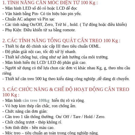
1. TÍNH NĂNG CÂN MÓC ĐIỆN TỬ 100 Kg :
- Màn hình LED số đỏ rỏ hoặc LCD dể đọc
- Vận hành bằng Pin- Có tín hiệu báo pin yếu.
- Chuẩn AC adapter và Pin sạc
- Các tính năng On/Off, Zero, Trừ bì , hold. ( Tự động hoặc điều khiển)
- Phụ Kiện: Điều khiển từ xa bằng romote.
2. CÁC TÍNH NĂNG TỔNG QUÁT CÂN TREO 100 Kg :
- Thiết bị đạt độ chính xác cấp III theo tiêu chuẩn OIML.
- Độ phân giải nội cao, tốc độ xử lý nhanh.
- Thiết kế chống bụi, cũng như sự ảnh hưởng của môi trường.
- Màn hình hiển thị LCD/ LED độ phân giải cao.
- Người sử dụng có thể lựa chọn các đơn vị khác nhau Kg, g, theo nhu cầu
riêng.
- Thiết kế cân treo 500 kg theo kiểu dáng công nghiệp ,dễ dàng di chuyển.
3. CÁC CHỨC NĂNG & CHẾ ĐỘ HOẠT ĐỘNG CÂN TREO
100 Kg :
- Màn hình
cân treo 100kg
hiển thị rõ và rộng.
- Vỏ hợp kim thép rắn chắc, ron chống ẩm.
- Chức năng cân đơn giản:
- Cân treo 1 tấn thông thường. On/ Off / Tare / Hold / Zero.
- Chốt chống trượt - thép không rỉ.
- Sơn tĩnh điện - bền màu cao.
- Móc treo – tiêu chuẩn an toàn trong công nghiệp nặng.