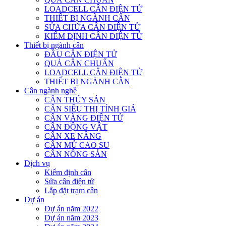
LOADCELL CÂN ĐIỆN TỬ
THIẾT BỊ NGÀNH CÂN
SỬA CHỮA CÂN ĐIỆN TỬ
KIỂM ĐỊNH CÂN ĐIỆN TỬ
Thiết bị ngành cân
ĐẦU CÂN ĐIỆN TỬ
QUẢ CÂN CHUẨN
LOADCELL CÂN ĐIỆN TỬ
THIẾT BỊ NGÀNH CÂN
Cân ngành nghề
CÂN THỦY SẢN
CÂN SIÊU THỊ TÍNH GIÁ
CÂN VÀNG ĐIỆN TỬ
CÂN ĐỘNG VẬT
CÂN XE NÂNG
CÂN MỦ CAO SU
CÂN NÔNG SẢN
Dịch vụ
Kiểm định cân
Sửa cân điện tử
Lắp đặt trạm cân
Dự án
Dự án năm 2022
Dự án năm 2023