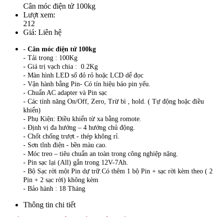
Cân móc điện tử 100kg
Lượt xem:
212
Giá:
Liên hệ
-
Cân móc điện tử 100kg
- Tải trọng : 100Kg
- Giá trị vạch chia : 0.2Kg
- Màn hình LED số đỏ rỏ hoặc LCD dể đọc
- Vận hành bằng Pin- Có tín hiệu báo pin yếu.
- Chuẩn AC adapter và Pin sạc
- Các tính năng On/Off, Zero, Trừ bì , hold. ( Tự động hoặc điều
khiển)
- Phụ Kiện: Điều khiển từ xa bằng romote.
- Định vị đa hướng – 4 hướng chủ động.
- Chốt chống trượt - thép không rỉ.
- Sơn tĩnh điện - bền màu cao.
- Móc treo – tiêu chuẩn an toàn trong công nghiệp nặng.
- Pin sạc lại (All) gắn trong 12V-7Ah.
- Bộ Sạc rời một Pin dự trữ.Có thêm 1 bộ Pin + sạc rời kèm theo ( 2
Pin + 2 sạc rời) không kèm
- Bảo hành : 18 Tháng
Thông tin chi tiết