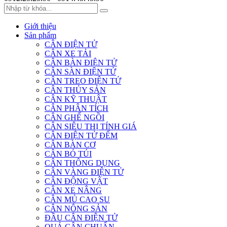
Giới thiệu
Sản phẩm
CÂN ĐIỆN TỬ
CÂN XE TẢI
CÂN BÀN ĐIỆN TỬ
CÂN SÀN ĐIỆN TỬ
CÂN TREO ĐIỆN TỬ
CÂN THỦY SẢN
CÂN KỸ THUẬT
CÂN PHÂN TÍCH
CÂN GHẾ NGỒI
CÂN SIÊU THỊ TÍNH GIÁ
CÂN ĐIỆN TỬ ĐẾM
CÂN BÀN CƠ
CÂN BỎ TÚI
CÂN THÔNG DỤNG
CÂN VÀNG ĐIỆN TỬ
CÂN ĐỘNG VẬT
CÂN XE NÂNG
CÂN MỦ CAO SU
CÂN NÔNG SẢN
ĐẦU CÂN ĐIỆN TỬ
QUẢ CÂN CHUẨN