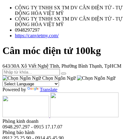
CÔNG TY TNHH SX TM DV CÂN ĐIỆN TỬ - TỰ
ĐỘNG HÓA VIỆT MỸ
CÔNG TY TNHH SX TM DV CÂN ĐIỆN TỬ - TỰ
ĐỘNG HÓA VIỆT MỸ
0948297297
https://canvietmy.com/
Cân móc điện tử 100kg
643/30A Xô Viết Nghệ Tĩnh, Phường Bình Thạnh, TpHCM
Chọn Ngôn Ngữ
Powered by
Translate
Phòng kinh doanh
0948.297.297 - 0915 17.17.07
Phòng bảo hành
0912.25.25.90 - 0914.45.45.90