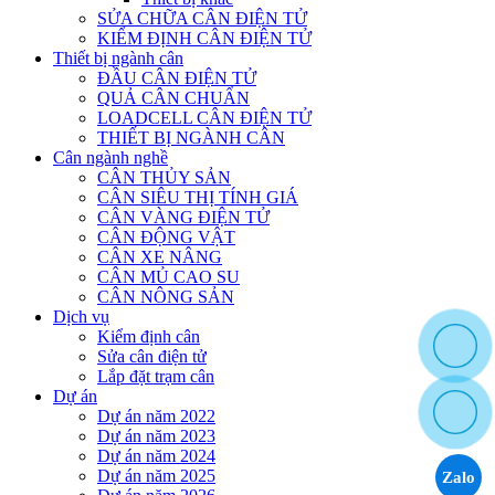
SỬA CHỮA CÂN ĐIỆN TỬ
KIỂM ĐỊNH CÂN ĐIỆN TỬ
Thiết bị ngành cân
ĐẦU CÂN ĐIỆN TỬ
QUẢ CÂN CHUẨN
LOADCELL CÂN ĐIỆN TỬ
THIẾT BỊ NGÀNH CÂN
Cân ngành nghề
CÂN THỦY SẢN
CÂN SIÊU THỊ TÍNH GIÁ
CÂN VÀNG ĐIỆN TỬ
CÂN ĐỘNG VẬT
CÂN XE NÂNG
CÂN MỦ CAO SU
CÂN NÔNG SẢN
Dịch vụ
Kiểm định cân
Sửa cân điện tử
Lắp đặt trạm cân
Dự án
Dự án năm 2022
Dự án năm 2023
Dự án năm 2024
Dự án năm 2025
Zalo