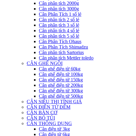
Cân phân tích 2000g
Cân phân tích 3000g
Cân Phân Tích 1 số lẻ
Cân phân tích 2 số lẻ
Cân phân tích 3 số lẻ
Cân phân tích 4 số lẻ
Cân phân tích 5 số lẻ
Cân Phân Tích Ohaus
Cân Phân Tích Shimadzu
Cân phân tích Sartorius
Cân phân tích Mettler toledo
CÂN GHẾ NGỒI
Cân ghế điện từ 60kg
Cân ghế điện tử 100kg
Cân ghế điện tử 150kg
Cân ghế điện tử 200kg
Cân ghế điện tử 300kg
Cân ghế điện tử 500kg
CÂN SIÊU THỊ TÍNH GIÁ
CÂN ĐIỆN TỬ ĐẾM
CÂN BÀN CƠ
CÂN BỎ TÚI
CÂN THÔNG DỤNG
Cân điện tử 3kg
Cân điện tử 6kg