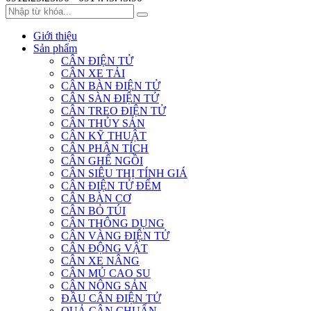
Giới thiệu
Sản phẩm
CÂN ĐIỆN TỬ
CÂN XE TẢI
CÂN BÀN ĐIỆN TỬ
CÂN SÀN ĐIỆN TỬ
CÂN TREO ĐIỆN TỬ
CÂN THỦY SẢN
CÂN KỸ THUẬT
CÂN PHÂN TÍCH
CÂN GHẾ NGỒI
CÂN SIÊU THỊ TÍNH GIÁ
CÂN ĐIỆN TỬ ĐẾM
CÂN BÀN CƠ
CÂN BỎ TÚI
CÂN THÔNG DỤNG
CÂN VÀNG ĐIỆN TỬ
CÂN ĐỘNG VẬT
CÂN XE NÂNG
CÂN MỦ CAO SU
CÂN NÔNG SẢN
ĐẦU CÂN ĐIỆN TỬ
QUẢ CÂN CHUẨN