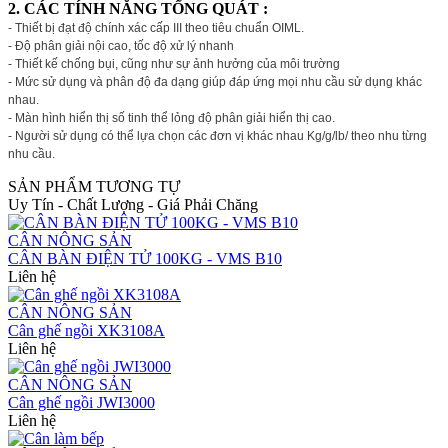
2. CÁC TÍNH NĂNG TỔNG QUÁT :
- Thiết bị đạt độ chính xác cấp III theo tiêu chuẩn OIML.
- Độ phân giải nội cao, tốc độ xử lý nhanh
- Thiết kế chống bụi, cũng như sự ảnh hưởng của môi trường
- Mức sử dụng và phân độ đa dạng giúp đáp ứng mọi nhu cầu sử dụng khác
nhau.
- Màn hình hiển thị số tinh thể lỏng độ phân giải hiển thị cao.
- Người sử dụng có thể lựa chọn các đơn vị khác nhau Kg/g/lb/ theo nhu từng
nhu cầu.
SẢN PHẨM TƯƠNG TỰ
Uy Tín - Chất Lượng - Giá Phải Chăng
CÂN NÔNG SẢN
CÂN BÀN ĐIỆN TỬ 100KG - VMS B10
Liên hệ
CÂN NÔNG SẢN
Cân ghế ngồi XK3108A
Liên hệ
CÂN NÔNG SẢN
Cân ghế ngồi JWI3000
Liên hệ