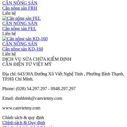
CÂN NÔNG SẢN
Cân nông sản FRH
Liên hệ
CÂN NÔNG SẢN
Cân nông sản FEL
Liên hệ
CÂN NÔNG SẢN
Cân nông sản KD-160
Liên hệ
DỊCH VỤ SỬA CHỮA KIỂM ĐỊNH
CÂN ĐIỆN TỬ VIỆT MỸ
Địa chỉ: 643/30A Đường Xô Viết Nghệ Tinh , Phường Bình Thạnh,
TP.Hồ Chí Minh.
Phone: (028) 54.297.297 - 0948.297.297
Email: dinhbinh@canvietmy.com
www.canvietmy.com
Chính sách & quy định
Chính sách & Quy định