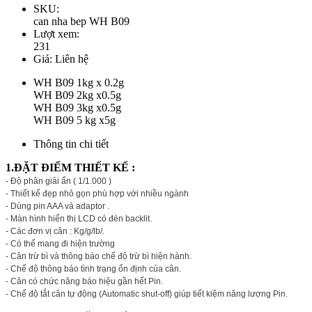
SKU:
can nha bep WH B09
Lượt xem:
231
Giá:
Liên hệ
WH B09 1kg x 0.2g
WH B09 2kg x0.5g
WH B09 3kg x0.5g
WH B09 5 kg x5g
Thông tin chi tiết
1.ĐẶT ĐIỂM THIẾT KẾ :
- Độ phân giải ẩn ( 1/1.000 )
- Thiết kế đẹp nhỏ gọn phù hợp với nhiều ngành
- Dùng pin AAA và adaptor .
- Màn hình hiển thị LCD có đèn backlit.
- Các đơn vị cân : Kg/g/lb/.
- Có thể mang đi hiện trường
- Cân trừ bì và thông báo chế độ trừ bì hiện hành.
- Chế độ thông báo tình trạng ổn định của cân.
- Cân có chức năng báo hiệu gần hết Pin.
- Chế độ tắt cân tự động (Automatic shut-off) giúp tiết kiệm năng lượng Pin.