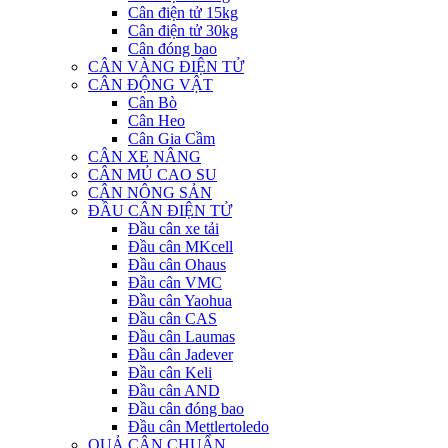
Cân điện tử 15kg
Cân điện tử 30kg
Cân đóng bao
CÂN VÀNG ĐIỆN TỬ
CÂN ĐỘNG VẬT
Cân Bò
Cân Heo
Cân Gia Cầm
CÂN XE NÂNG
CÂN MỦ CAO SU
CÂN NÔNG SẢN
ĐẦU CÂN ĐIỆN TỬ
Đầu cân xe tải
Đầu cân MKcell
Đầu cân Ohaus
Đầu cân VMC
Đầu cân Yaohua
Đầu cân CAS
Đầu cân Laumas
Đầu cân Jadever
Đầu cân Keli
Đầu cân AND
Đầu cân đóng bao
Đầu cân Mettlertoledo
QUẢ CÂN CHUẨN