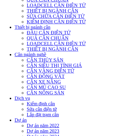
LOADCELL CÂN ĐIỆN TỬ
THIẾT BỊ NGÀNH CÂN
SỬA CHỮA CÂN ĐIỆN TỬ
KIỂM ĐỊNH CÂN ĐIỆN TỬ
Thiết bị ngành cân
ĐẦU CÂN ĐIỆN TỬ
QUẢ CÂN CHUẨN
LOADCELL CÂN ĐIỆN TỬ
THIẾT BỊ NGÀNH CÂN
Cân ngành nghề
CÂN THỦY SẢN
CÂN SIÊU THỊ TÍNH GIÁ
CÂN VÀNG ĐIỆN TỬ
CÂN ĐỘNG VẬT
CÂN XE NÂNG
CÂN MỦ CAO SU
CÂN NÔNG SẢN
Dịch vụ
Kiểm định cân
Sửa cân điện tử
Lắp đặt trạm cân
Dự án
Dự án năm 2022
Dự án năm 2023