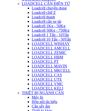
LOADCELL CÂN ĐIỆN TỬ
Loadcell chuyên dụng
Loadcell chữ Z
Loadcell thanh
Loadcell cân xe tải
Loadcell 1Kg - 50Kg
Loadcell 50Kg - 750Kg
Loadcell 1 Tấn - 10Tấn
Loadcell 10 Tấn - 50Tấn
LOADCELL WISHAY
LOADCELL AMCELL
LOADCELL ZEMIC
LOADCELL HBM
LOADCELL PT
LOADCELL MAVIN
LOADCELL MKCELL
LOADCELL CAS
LOADCELL UTE
LOADCELL VMC
LOADCELL KELI
THIẾT BỊ NGÀNH CÂN
Máy In
Hộp nối tín hiệu
Cân sấy ẩm
Thiết bị khác