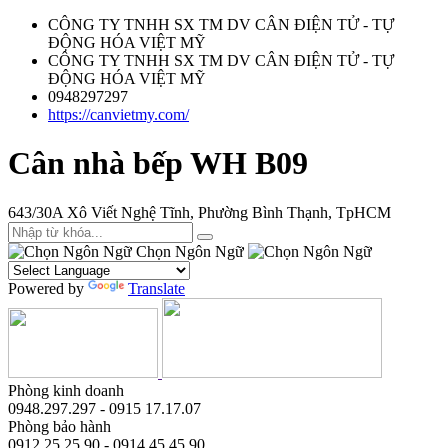
CÔNG TY TNHH SX TM DV CÂN ĐIỆN TỬ - TỰ
ĐỘNG HÓA VIỆT MỸ
CÔNG TY TNHH SX TM DV CÂN ĐIỆN TỬ - TỰ
ĐỘNG HÓA VIỆT MỸ
0948297297
https://canvietmy.com/
Cân nhà bếp WH B09
643/30A Xô Viết Nghệ Tĩnh, Phường Bình Thạnh, TpHCM
Chọn Ngôn Ngữ
Powered by
Translate
Phòng kinh doanh
0948.297.297 - 0915 17.17.07
Phòng bảo hành
0912.25.25.90 - 0914.45.45.90