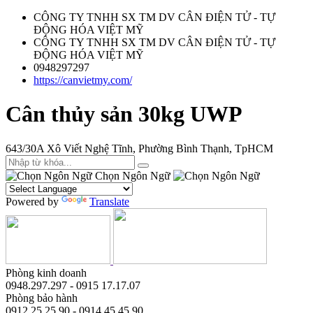
CÔNG TY TNHH SX TM DV CÂN ĐIỆN TỬ - TỰ
ĐỘNG HÓA VIỆT MỸ
CÔNG TY TNHH SX TM DV CÂN ĐIỆN TỬ - TỰ
ĐỘNG HÓA VIỆT MỸ
0948297297
https://canvietmy.com/
Cân thủy sản 30kg UWP
643/30A Xô Viết Nghệ Tĩnh, Phường Bình Thạnh, TpHCM
Chọn Ngôn Ngữ
Powered by
Translate
Phòng kinh doanh
0948.297.297 - 0915 17.17.07
Phòng bảo hành
0912.25.25.90 - 0914.45.45.90