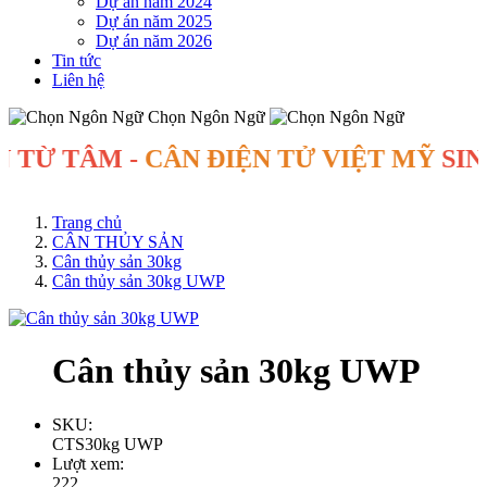
Dự án năm 2024
Dự án năm 2025
Dự án năm 2026
Tin tức
Liên hệ
Chọn Ngôn Ngữ
Ừ TÂM -
CÂN ĐIỆN TỬ VIỆT MỸ
SINCE 
Trang chủ
CÂN THỦY SẢN
Cân thủy sản 30kg
Cân thủy sản 30kg UWP
Cân thủy sản 30kg UWP
SKU:
CTS30kg UWP
Lượt xem:
222