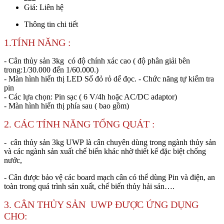
Giá:
Liên hệ
Thông tin chi tiết
1.TÍNH NĂNG :
- Cân thủy sản 3kg có độ chính xác cao ( độ phân giải bên
trong:1/30.000 đến 1/60.000.)
- Màn hình hiển thị LED Số đỏ rỏ dể đọc. - Chức năng tự kiểm tra
pin
- Các lựa chọn: Pin sạc ( 6 V/4h hoặc AC/DC adaptor)
- Màn hình hiển thị phía sau ( bao gồm)
2. CÁC TÍNH NĂNG TỔNG QUÁT :
- cân thủy sản 3kg UWP là cân chuyên dùng trong ngành thủy sản
và các ngành sản xuất chế biến khác nhờ thiết kế đặc biệt chống
nước,
- Cân được bảo vệ các board mạch cân có thể dùng Pin và điện, an
toàn trong quá trình sản xuất, chế biến thủy hải sản….
3. CÂN THỦY SẢN UWP ĐƯỢC ỨNG DỤNG
CHO: