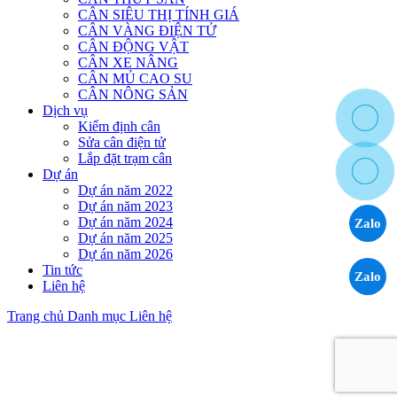
CÂN SIÊU THỊ TÍNH GIÁ
CÂN VÀNG ĐIỆN TỬ
CÂN ĐỘNG VẬT
CÂN XE NÂNG
CÂN MỦ CAO SU
CÂN NÔNG SẢN
Dịch vụ
Kiểm định cân
Sửa cân điện tử
Lắp đặt trạm cân
Dự án
Dự án năm 2022
Dự án năm 2023
Dự án năm 2024
Zalo
Dự án năm 2025
Dự án năm 2026
Tin tức
Zalo
Liên hệ
Trang chủ
Danh mục
Liên hệ