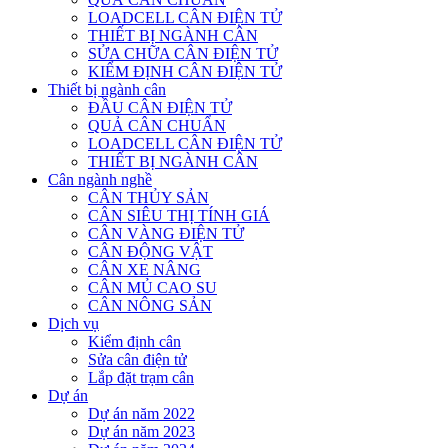
LOADCELL CÂN ĐIỆN TỬ
THIẾT BỊ NGÀNH CÂN
SỬA CHỮA CÂN ĐIỆN TỬ
KIỂM ĐỊNH CÂN ĐIỆN TỬ
Thiết bị ngành cân
ĐẦU CÂN ĐIỆN TỬ
QUẢ CÂN CHUẨN
LOADCELL CÂN ĐIỆN TỬ
THIẾT BỊ NGÀNH CÂN
Cân ngành nghề
CÂN THỦY SẢN
CÂN SIÊU THỊ TÍNH GIÁ
CÂN VÀNG ĐIỆN TỬ
CÂN ĐỘNG VẬT
CÂN XE NÂNG
CÂN MỦ CAO SU
CÂN NÔNG SẢN
Dịch vụ
Kiểm định cân
Sửa cân điện tử
Lắp đặt trạm cân
Dự án
Dự án năm 2022
Dự án năm 2023