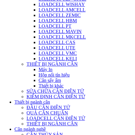
LOADCELL WISHAY
LOADCELL AMCELL
LOADCELL ZEMIC
LOADCELL HBM
LOADCELL PT
LOADCELL MAVIN
LOADCELL MKCELL
LOADCELL CAS
LOADCELL UTE
LOADCELL VMC
LOADCELL KELI
THIẾT BỊ NGÀNH CÂN
Máy In
Hộp nối tín hiệu
Cân sấy ẩm
Thiết bị khác
SỬA CHỮA CÂN ĐIỆN TỬ
KIỂM ĐỊNH CÂN ĐIỆN TỬ
Thiết bị ngành cân
ĐẦU CÂN ĐIỆN TỬ
QUẢ CÂN CHUẨN
LOADCELL CÂN ĐIỆN TỬ
THIẾT BỊ NGÀNH CÂN
Cân ngành nghề
CÂN THỦY SẢN