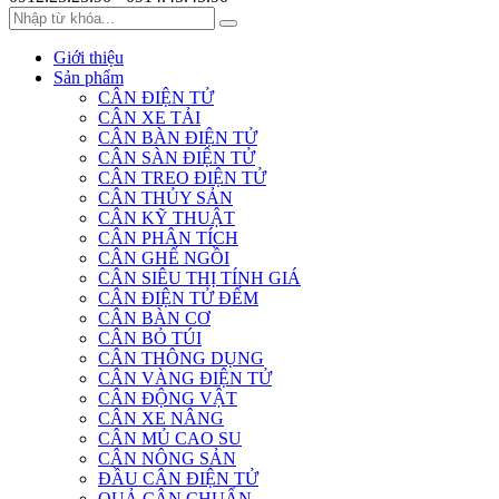
Giới thiệu
Sản phẩm
CÂN ĐIỆN TỬ
CÂN XE TẢI
CÂN BÀN ĐIỆN TỬ
CÂN SÀN ĐIỆN TỬ
CÂN TREO ĐIỆN TỬ
CÂN THỦY SẢN
CÂN KỸ THUẬT
CÂN PHÂN TÍCH
CÂN GHẾ NGỒI
CÂN SIÊU THỊ TÍNH GIÁ
CÂN ĐIỆN TỬ ĐẾM
CÂN BÀN CƠ
CÂN BỎ TÚI
CÂN THÔNG DỤNG
CÂN VÀNG ĐIỆN TỬ
CÂN ĐỘNG VẬT
CÂN XE NÂNG
CÂN MỦ CAO SU
CÂN NÔNG SẢN
ĐẦU CÂN ĐIỆN TỬ
QUẢ CÂN CHUẨN