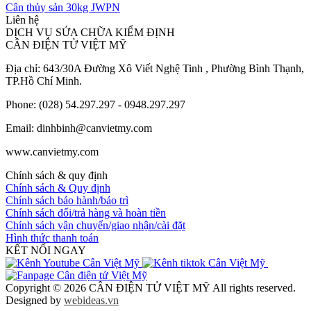
Cân thủy sản 30kg JWPN
Liên hệ
DỊCH VỤ SỬA CHỮA KIỂM ĐỊNH
CÂN ĐIỆN TỬ VIỆT MỸ
Địa chỉ: 643/30A Đường Xô Viết Nghệ Tinh , Phường Bình Thạnh,
TP.Hồ Chí Minh.
Phone: (028) 54.297.297 - 0948.297.297
Email: dinhbinh@canvietmy.com
www.canvietmy.com
Chính sách & quy định
Chính sách & Quy định
Chính sách bảo hành/bảo trì
Chính sách đổi/trả hàng và hoàn tiền
Chính sách vận chuyển/giao nhận/cài đặt
Hình thức thanh toán
KẾT NỐI NGAY
Copyright © 2026 CÂN ĐIỆN TỬ VIỆT MỸ All rights reserved.
Designed by
webideas.vn