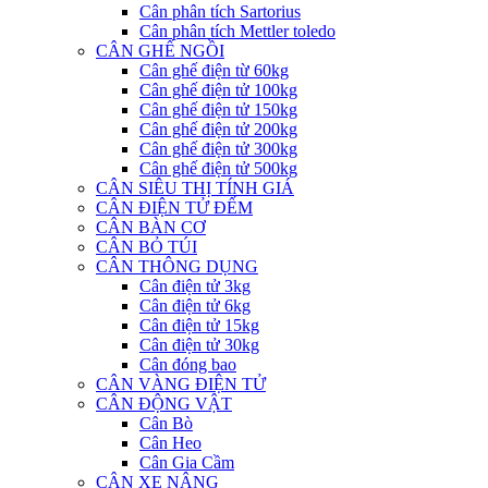
Cân phân tích Sartorius
Cân phân tích Mettler toledo
CÂN GHẾ NGỒI
Cân ghế điện từ 60kg
Cân ghế điện tử 100kg
Cân ghế điện tử 150kg
Cân ghế điện tử 200kg
Cân ghế điện tử 300kg
Cân ghế điện tử 500kg
CÂN SIÊU THỊ TÍNH GIÁ
CÂN ĐIỆN TỬ ĐẾM
CÂN BÀN CƠ
CÂN BỎ TÚI
CÂN THÔNG DỤNG
Cân điện tử 3kg
Cân điện tử 6kg
Cân điện tử 15kg
Cân điện tử 30kg
Cân đóng bao
CÂN VÀNG ĐIỆN TỬ
CÂN ĐỘNG VẬT
Cân Bò
Cân Heo
Cân Gia Cầm
CÂN XE NÂNG