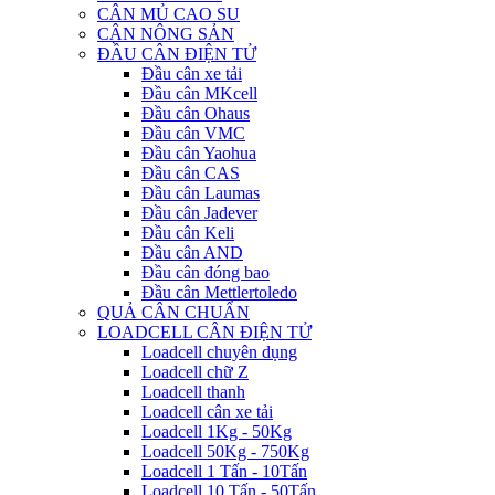
CÂN MỦ CAO SU
CÂN NÔNG SẢN
ĐẦU CÂN ĐIỆN TỬ
Đầu cân xe tải
Đầu cân MKcell
Đầu cân Ohaus
Đầu cân VMC
Đầu cân Yaohua
Đầu cân CAS
Đầu cân Laumas
Đầu cân Jadever
Đầu cân Keli
Đầu cân AND
Đầu cân đóng bao
Đầu cân Mettlertoledo
QUẢ CÂN CHUẨN
LOADCELL CÂN ĐIỆN TỬ
Loadcell chuyên dụng
Loadcell chữ Z
Loadcell thanh
Loadcell cân xe tải
Loadcell 1Kg - 50Kg
Loadcell 50Kg - 750Kg
Loadcell 1 Tấn - 10Tấn
Loadcell 10 Tấn - 50Tấn