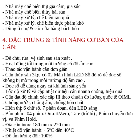
- Nhà máy chế biến thịt gia cầm, gia súc
- Nhà máy chế biến thủy hải sản
- Nhà máy xử lý, chế biến rau quả
- Nhà máy xử lý, chế biến thực phẩm khô
- Dùng ở chợ & các cửa hàng bách hóa
4. ĐẶC TRƯNG & TÍNH NĂNG CƠ BẢN CỦA
CÂN:
- Dễ chùi rửa, vệ sinh sau sản xuất .
- Hoạt động tốt trong môi trường có độ ẩm cao.
- Thao tác vận hành cân đơn giản
- Cân thủy sản 3kg có 02 Màn hình LED Sồ đỏ rỏ dễ đọc số,
không bị mờ trong môi trường độ ẩm cao .
- Đọc số dễ dàng ngay cả khi ánh sáng yếu
- Tốc độ xử lý và cập nhật dữ liệu cân nhanh chóng, hiệu quả
- Cân đạt độ chính xác cấp III theo chuẩn đo lường quốc tế OIML
- Chống nước, chống ẩm, chống hóa chất
- Hiển thị: 6 chữ số, 7 phân đoạn, đèn LED sáng
- Bàn phím: 04 phím: On-off/Zero, Tare (trừ bì) , Phím chuyển đơn
vị, và Phím Hold.
- Đĩa cân inox: 180 mm x 220 mm
- Nhiệt độ vận hành: - 5°C đến 40°C
- Độ ẩm tương đối: 100%