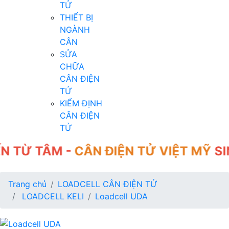
TỬ
THIẾT BỊ
NGÀNH
CÂN
SỬA
CHỮA
CÂN ĐIỆN
TỬ
KIỂM ĐỊNH
CÂN ĐIỆN
TỬ
TÂM -
CÂN ĐIỆN TỬ VIỆT MỸ
SINCE 
Trang chủ
LOADCELL CÂN ĐIỆN TỬ
LOADCELL KELI
Loadcell UDA