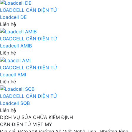
LOADCELL CÂN ĐIỆN TỬ
Loadcell DE
Liên hệ
LOADCELL CÂN ĐIỆN TỬ
Loadcell AMIB
Liên hệ
LOADCELL CÂN ĐIỆN TỬ
Loacell AMI
Liên hệ
LOADCELL CÂN ĐIỆN TỬ
Loadcell SQB
Liên hệ
DỊCH VỤ SỬA CHỮA KIỂM ĐỊNH
CÂN ĐIỆN TỬ VIỆT MỸ
Địa chỉ: 643/30A Đường Xô Viết Nghệ Tinh , Phường Bình