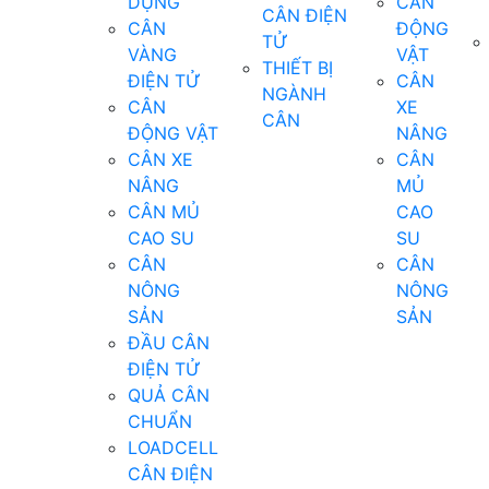
DỤNG
CÂN
CÂN ĐIỆN
CÂN
ĐỘNG
TỬ
VÀNG
VẬT
THIẾT BỊ
ĐIỆN TỬ
CÂN
NGÀNH
CÂN
XE
CÂN
ĐỘNG VẬT
NÂNG
CÂN XE
CÂN
NÂNG
MỦ
CÂN MỦ
CAO
CAO SU
SU
CÂN
CÂN
NÔNG
NÔNG
SẢN
SẢN
ĐẦU CÂN
ĐIỆN TỬ
QUẢ CÂN
CHUẨN
LOADCELL
CÂN ĐIỆN