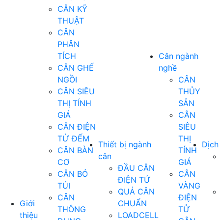
CÂN KỸ
THUẬT
CÂN
PHÂN
TÍCH
Cân ngành
CÂN GHẾ
nghề
NGỒI
CÂN
CÂN SIÊU
THỦY
THỊ TÍNH
SẢN
GIÁ
CÂN
CÂN ĐIỆN
SIÊU
TỬ ĐẾM
THỊ
Thiết bị ngành
Dịch
CÂN BÀN
TÍNH
cân
CƠ
GIÁ
ĐẦU CÂN
CÂN BỎ
CÂN
ĐIỆN TỬ
TÚI
VÀNG
QUẢ CÂN
CÂN
ĐIỆN
Giới
CHUẨN
THÔNG
TỬ
thiệu
LOADCELL