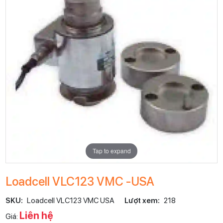
Tap to expand
Loadcell VLC123 VMC -USA
SKU:
Loadcell VLC123 VMC USA
Lượt xem:
218
Liên hệ
Giá: