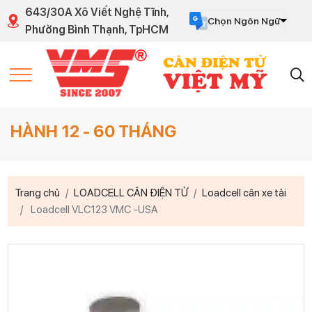
643/30A Xô Viết Nghệ Tĩnh,
Chọn Ngôn Ngữ
Phường Bình Thạnh, TpHCM
Powered by
Translate
ÀNH 12 - 60 THÁNG
Trang chủ
LOADCELL CÂN ĐIỆN TỬ
Loadcell cân xe tải
Loadcell VLC123 VMC -USA