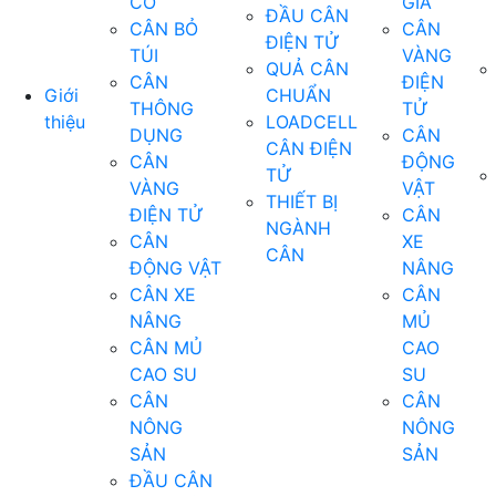
CƠ
GIÁ
ĐẦU CÂN
CÂN BỎ
CÂN
ĐIỆN TỬ
TÚI
VÀNG
QUẢ CÂN
CÂN
ĐIỆN
Giới
CHUẨN
THÔNG
TỬ
thiệu
LOADCELL
DỤNG
CÂN
CÂN ĐIỆN
CÂN
ĐỘNG
TỬ
VÀNG
VẬT
THIẾT BỊ
ĐIỆN TỬ
CÂN
NGÀNH
CÂN
XE
CÂN
ĐỘNG VẬT
NÂNG
CÂN XE
CÂN
NÂNG
MỦ
CÂN MỦ
CAO
CAO SU
SU
CÂN
CÂN
NÔNG
NÔNG
SẢN
SẢN
ĐẦU CÂN