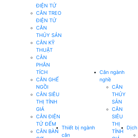
ĐIỆN TỬ
CÂN TREO
ĐIỆN TỬ
CÂN
THỦY SẢN
CÂN KỸ
THUẬT
CÂN
PHÂN
TÍCH
Cân ngành
CÂN GHẾ
nghề
NGỒI
CÂN
CÂN SIÊU
THỦY
THỊ TÍNH
SẢN
GIÁ
CÂN
CÂN ĐIỆN
SIÊU
TỬ ĐẾM
THỊ
Thiết bị ngành
Dịch
CÂN BÀN
TÍNH
cân