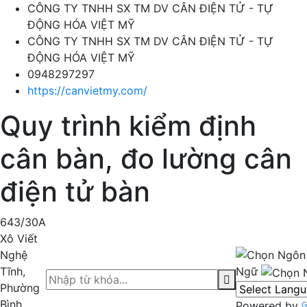
CÔNG TY TNHH SX TM DV CÂN ĐIỆN TỬ - TỰ
ĐỘNG HÓA VIỆT MỸ
CÔNG TY TNHH SX TM DV CÂN ĐIỆN TỬ - TỰ
ĐỘNG HÓA VIỆT MỸ
0948297297
https://canvietmy.com/
Quy trình kiểm định
cân bàn, đo lường cân
điện tử bàn
643/30A
Xô Viết
Nghệ
Tĩnh,
Ngữ
Phường
Bình
Powered by