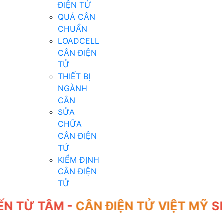
ĐIỆN TỬ
QUẢ CÂN
CHUẨN
LOADCELL
CÂN ĐIỆN
TỬ
THIẾT BỊ
NGÀNH
CÂN
SỬA
CHỮA
CÂN ĐIỆN
TỬ
KIỂM ĐỊNH
CÂN ĐIỆN
TỬ
 TÂM -
CÂN ĐIỆN TỬ VIỆT MỸ
SINCE 