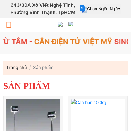
643/30A Xô Viết Nghệ Tĩnh,
Chọn Ngôn Ngữ
Phường Bình Thạnh, TpHCM
Powered by
Translate
 TÂM -
CÂN ĐIỆN TỬ VIỆT MỸ
SINCE 
Trang chủ
Sản phẩm
SẢN PHẨM