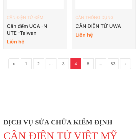
CÂN ĐIỆN TỬ ĐẾM
CÂN THÔNG DỤNG
Cân đếm UCA -N
CÂN ĐIỆN TỬ UWA
UTE -Taiwan
Liên hệ
Liên hệ
«
1
2
...
3
4
5
...
53
»
DỊCH VỤ SỬA CHỮA KIỂM ĐỊNH
CÂN ĐIỆN TỬ VIỆT MỸ