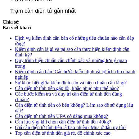
Trạm cân điện tử gần nhất
Chia sẻ:
Bài viết khác:
Dịch vụ kiểm định cân bàn có những tiêu chuẩn nào cần đáp
ứng?
Kiểm định cân là gì và tại sao cần thực hiện kiểm định cân
định kỳ?
Quy trình hiệu chuẩn cân chính xác và những lưu ý quan
trọng
Kiểm định cân bàn: Các bước kiểm định và lợi ích cho doanh
nghiệp
Sự khác biệt giữa kiểm định cân và hiệu chuẩn cân là gì?
Cân điện tử tính tiền gặp lỗi, khắc phục như thế nào?
Các bước kiểm tra và duy trì cân điện tử tính tiền đúng
chuẩn?
Cân điện tử tính tiền có bền không? Làm sao để sử dụng lâu
dài?
Cân điện tử tính tiền UPA có đáng mua không?
Cần lưu ý gì khi chọn cân điện tử tính tiền 40kg?
Giá cân điện tử tính tiền là bao nhiêu? Mua ở đâu uy tín?
Top cân điện tử tính tiền giá rẻ, độ chính xác cao