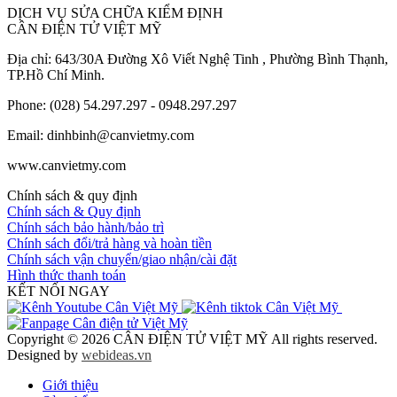
DỊCH VỤ SỬA CHỮA KIỂM ĐỊNH
CÂN ĐIỆN TỬ VIỆT MỸ
Địa chỉ: 643/30A Đường Xô Viết Nghệ Tinh , Phường Bình Thạnh,
TP.Hồ Chí Minh.
Phone: (028) 54.297.297 - 0948.297.297
Email: dinhbinh@canvietmy.com
www.canvietmy.com
Chính sách & quy định
Chính sách & Quy định
Chính sách bảo hành/bảo trì
Chính sách đổi/trả hàng và hoàn tiền
Chính sách vận chuyển/giao nhận/cài đặt
Hình thức thanh toán
KẾT NỐI NGAY
Copyright © 2026 CÂN ĐIỆN TỬ VIỆT MỸ All rights reserved.
Designed by
webideas.vn
Giới thiệu