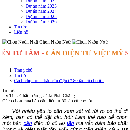
Dự án năm 2022
Dự án năm 2023
Dự án năm 2024
Dự án năm 2025
Dự án năm 2026
Tin tức
Liên hệ
Chọn Ngôn Ngữ
TỪ TÂM -
CÂN ĐIỆN TỬ VIỆT MỸ
SINCE
Trang chủ
Tin tức
Cách chọn mua bàn cân điện tử 80 tấn cũ cho tốt
Tin tức
Uy Tín - Chất Lượng - Giá Phải Chăng
Cách chọn mua bàn cân điện tử 80 tấn cũ cho tốt
Với nhiều yếu tố cần xem xét và rủi ro có thể đi
kèm, bạn có thể đặt câu hỏi: Làm thế nào để chọn
một bàn
cân
điện tử cũ 80
tấn
mà vẫn đảm bảo chất
lượng và hiệu suất tốt? Hãy cùng
Cân Điện Tử - Tự