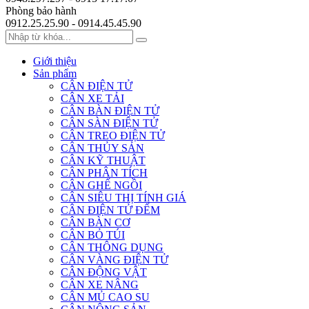
Phòng bảo hành
0912.25.25.90 - 0914.45.45.90
Giới thiệu
Sản phẩm
CÂN ĐIỆN TỬ
CÂN XE TẢI
CÂN BÀN ĐIỆN TỬ
CÂN SÀN ĐIỆN TỬ
CÂN TREO ĐIỆN TỬ
CÂN THỦY SẢN
CÂN KỸ THUẬT
CÂN PHÂN TÍCH
CÂN GHẾ NGỒI
CÂN SIÊU THỊ TÍNH GIÁ
CÂN ĐIỆN TỬ ĐẾM
CÂN BÀN CƠ
CÂN BỎ TÚI
CÂN THÔNG DỤNG
CÂN VÀNG ĐIỆN TỬ
CÂN ĐỘNG VẬT
CÂN XE NÂNG
CÂN MỦ CAO SU