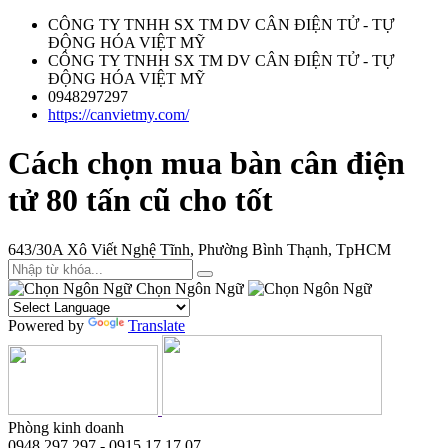
CÔNG TY TNHH SX TM DV CÂN ĐIỆN TỬ - TỰ
ĐỘNG HÓA VIỆT MỸ
CÔNG TY TNHH SX TM DV CÂN ĐIỆN TỬ - TỰ
ĐỘNG HÓA VIỆT MỸ
0948297297
https://canvietmy.com/
Cách chọn mua bàn cân điện
tử 80 tấn cũ cho tốt
643/30A Xô Viết Nghệ Tĩnh, Phường Bình Thạnh, TpHCM
Chọn Ngôn Ngữ
Powered by
Translate
Phòng kinh doanh
0948.297.297 - 0915 17.17.07