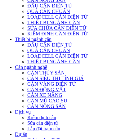
CÂN NÔNG SẢN
ĐẦU CÂN ĐIỆN TỬ
QUẢ CÂN CHUẨN
LOADCELL CÂN ĐIỆN TỬ
THIẾT BỊ NGÀNH CÂN
SỬA CHỮA CÂN ĐIỆN TỬ
KIỂM ĐỊNH CÂN ĐIỆN TỬ
Thiết bị ngành cân
ĐẦU CÂN ĐIỆN TỬ
QUẢ CÂN CHUẨN
LOADCELL CÂN ĐIỆN TỬ
THIẾT BỊ NGÀNH CÂN
Cân ngành nghề
CÂN THỦY SẢN
CÂN SIÊU THỊ TÍNH GIÁ
CÂN VÀNG ĐIỆN TỬ
CÂN ĐỘNG VẬT
CÂN XE NÂNG
CÂN MỦ CAO SU
CÂN NÔNG SẢN
Dịch vụ
Kiểm định cân
Sửa cân điện tử
Lắp đặt trạm cân
Dự án