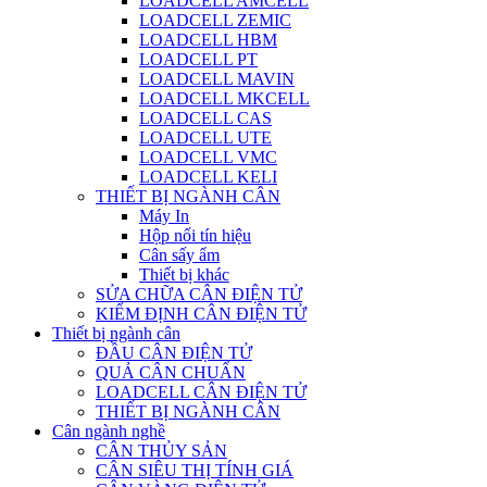
LOADCELL AMCELL
LOADCELL ZEMIC
LOADCELL HBM
LOADCELL PT
LOADCELL MAVIN
LOADCELL MKCELL
LOADCELL CAS
LOADCELL UTE
LOADCELL VMC
LOADCELL KELI
THIẾT BỊ NGÀNH CÂN
Máy In
Hộp nối tín hiệu
Cân sấy ẩm
Thiết bị khác
SỬA CHỮA CÂN ĐIỆN TỬ
KIỂM ĐỊNH CÂN ĐIỆN TỬ
Thiết bị ngành cân
ĐẦU CÂN ĐIỆN TỬ
QUẢ CÂN CHUẨN
LOADCELL CÂN ĐIỆN TỬ
THIẾT BỊ NGÀNH CÂN
Cân ngành nghề
CÂN THỦY SẢN
CÂN SIÊU THỊ TÍNH GIÁ