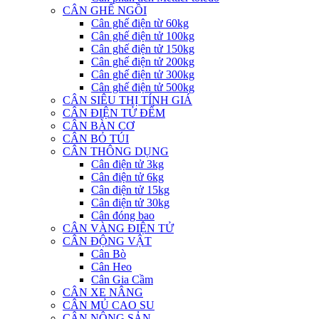
CÂN GHẾ NGỒI
Cân ghế điện từ 60kg
Cân ghế điện tử 100kg
Cân ghế điện tử 150kg
Cân ghế điện tử 200kg
Cân ghế điện tử 300kg
Cân ghế điện tử 500kg
CÂN SIÊU THỊ TÍNH GIÁ
CÂN ĐIỆN TỬ ĐẾM
CÂN BÀN CƠ
CÂN BỎ TÚI
CÂN THÔNG DỤNG
Cân điện tử 3kg
Cân điện tử 6kg
Cân điện tử 15kg
Cân điện tử 30kg
Cân đóng bao
CÂN VÀNG ĐIỆN TỬ
CÂN ĐỘNG VẬT
Cân Bò
Cân Heo
Cân Gia Cầm
CÂN XE NÂNG
CÂN MỦ CAO SU
CÂN NÔNG SẢN