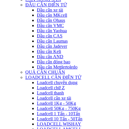
ĐẦU CÂN ĐIỆN TỬ
Đầu cân xe tải
Đầu cân MKcell
Đầu cân Ohaus
Đầu cân VMC
Đầu cân Yaohua
Đầu cân CAS
Đầu cân Laumas
Đầu cân Jadever
Đầu cân Keli
Đầu cân AND
Đầu cân đóng bao
Đầu cân Mettlertoledo
QUẢ CÂN CHUẨN
LOADCELL CÂN ĐIỆN TỬ
Loadcell chuyên dụng
Loadcell chữ Z
Loadcell thanh
Loadcell cân xe tải
Loadcell 1Kg - 50Kg
Loadcell 50Kg - 750Kg
Loadcell 1 Tấn - 10Tấn
Loadcell 10 Tấn - 50Tấn
LOADCELL WISHAY