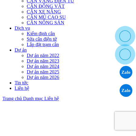
CÂN VÀNG ĐIỆN TỬ
CÂN ĐỘNG VẬT
CÂN XE NÂNG
CÂN MỦ CAO SU
CÂN NÔNG SẢN
Dịch vụ
Kiểm định cân
Sửa cân điện tử
Lắp đặt trạm cân
Dự án
Dự án năm 2022
Dự án năm 2023
Dự án năm 2024
Dự án năm 2025
Zalo
Dự án năm 2026
Tin tức
Liên hệ
Zalo
Trang chủ
Danh mục
Liên hệ