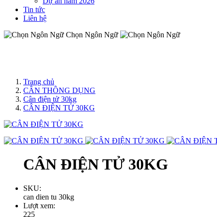
Dự án năm 2026
Tin tức
Liên hệ
Chọn Ngôn Ngữ
Trang chủ
CÂN THÔNG DỤNG
Cân điện tử 30kg
CÂN ĐIỆN TỬ 30KG
CÂN ĐIỆN TỬ 30KG
SKU:
can dien tu 30kg
Lượt xem:
225