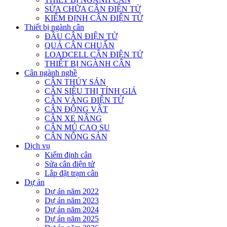
SỬA CHỮA CÂN ĐIỆN TỬ
KIỂM ĐỊNH CÂN ĐIỆN TỬ
Thiết bị ngành cân
ĐẦU CÂN ĐIỆN TỬ
QUẢ CÂN CHUẨN
LOADCELL CÂN ĐIỆN TỬ
THIẾT BỊ NGÀNH CÂN
Cân ngành nghề
CÂN THỦY SẢN
CÂN SIÊU THỊ TÍNH GIÁ
CÂN VÀNG ĐIỆN TỬ
CÂN ĐỘNG VẬT
CÂN XE NÂNG
CÂN MỦ CAO SU
CÂN NÔNG SẢN
Dịch vụ
Kiểm định cân
Sửa cân điện tử
Lắp đặt trạm cân
Dự án
Dự án năm 2022
Dự án năm 2023
Dự án năm 2024
Dự án năm 2025