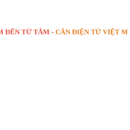
Ừ TÂM -
CÂN ĐIỆN TỬ VIỆT MỸ
SINCE 