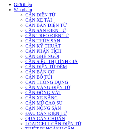
Giới thiệu
Sản phẩm
CÂN ĐIỆN TỬ
CÂN XE TẢI
CÂN BÀN ĐIỆN TỬ
CÂN SÀN ĐIỆN TỬ
CÂN TREO ĐIỆN TỬ
CÂN THỦY SẢN
CÂN KỸ THUẬT
CÂN PHÂN TÍCH
CÂN GHẾ NGỒI
CÂN SIÊU THỊ TÍNH GIÁ
CÂN ĐIỆN TỬ ĐẾM
CÂN BÀN CƠ
CÂN BỎ TÚI
CÂN THÔNG DỤNG
CÂN VÀNG ĐIỆN TỬ
CÂN ĐỘNG VẬT
CÂN XE NÂNG
CÂN MỦ CAO SU
CÂN NÔNG SẢN
ĐẦU CÂN ĐIỆN TỬ
QUẢ CÂN CHUẨN
LOADCELL CÂN ĐIỆN TỬ
THIẾT BỊ NGÀNH CÂN