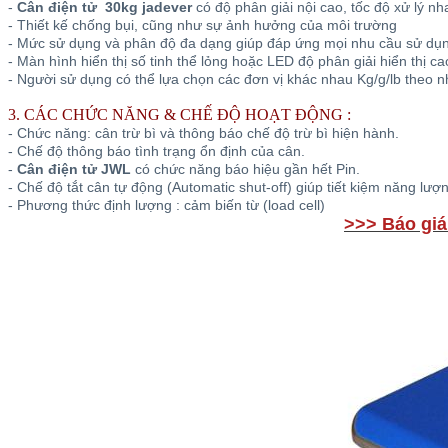
-
Cân điện tử 30kg jadever
có độ phân giải nội cao, tốc độ xử lý nh
- Thiết kế chống bụi, cũng như sự ảnh hưởng của môi trường
- Mức sử dụng và phân độ đa dạng giúp đáp ứng mọi nhu cầu sử dụ
- Màn hình hiển thị số tinh thể lỏng hoặc LED độ phân giải hiển thị ca
- Người sử dụng có thể lựa chọn các đơn vị khác nhau Kg/g/lb theo 
3. CÁC CHỨC NĂNG & CHẾ ĐỘ HOẠT ĐỘNG :
- Chức năng: cân trừ bì và thông báo chế độ trừ bì hiện hành.
- Chế độ thông báo tình trạng ổn định của cân.
-
Cân điện tử JWL
có chức năng báo hiệu gần hết Pin.
- Chế độ tắt cân tự động (Automatic shut-off) giúp tiết kiệm năng lượn
- Phương thức định lượng : cảm biến từ (load cell)
>>>
Báo giá