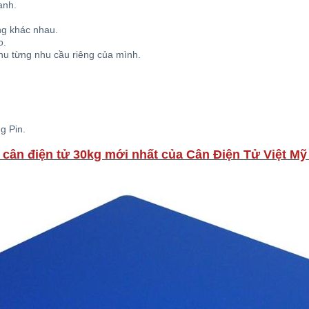
anh.
ng khác nhau.
o.
nhu từng nhu cầu riêng của mình.
g Pin.
 cân điện tử 30kg mới nhất của Cân Điện Tử Việt Mỹ