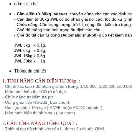
Giá:
Liên hệ
-
Cân điện tử 30kg jadever
chuyên dùng cho cân xác định trọ
- Cân điện tử 30kg JWL có độ phân giải nội cao, tốc độ xử lý n
- Chức năng: Cân trọng lượng ,trừ bì, cộng dồn ,kiểm tra trọn
- Chế độ thông báo tình trạng ổn định của cân .
- Chế độ tắt cân tự động (Automatic shut-off) giúp tiết kiệm năn
JWL 3kg x 0.1g,
JWL 6kg x 0.2g,
JWL 15kg x 0,5g
JWL 30kg x 1g
Thông tin chi tiết
1. TÍNH NĂNG CÂN ĐIỆN TỬ 30kg :
- Chính xác cao ( độ phân giải bên trong: 1/10,000, 1/20.000.1/30.00
- Màn hình hiển thị LCD rõ dễ đọc.
- Chức năng tự kiểm tra pin.
- Cổng giao tiếp RS-232( Lựa chọn).
- Các lựa chọn: Pin sạc ( 6 V/4h hoặc AC/DC adaptor).
- Màn hình hiển thị phía sau (lựa chọn).
2. CÁC TÍNH NĂNG TỔNG QUÁT :
- Thiết bị đạt độ chính xác cấp III theo tiêu chuẩn OIML.