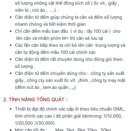
số lượng những vật thể đồng kích cỡ ( ốc vít , giấy ,
viên bi , nút áo , ….) .
Cân điện tử đếm giúp chúng ta cân và đếm số lượng
nhanh chóng và tiết kiệm thời gian
Chỉ cần đếm mẩu ban đầu ( ví dụ : lấy 100 cái ) cho
lên cân và nhấm phím M+ thì cân sẻ lưu lại
Các lần cân tiếp theo ta chỉ bỏ lên cân trọng lượng và
cân tự động đếm mầu 100 cái chính xác
Cân điện tử đếm rất chuyên dùng cho đóng gói theo
số lượng .
Cân điện tử đếm chuyên dùng cho : công ty sản xuất
giấy , công cty sản xuất ốc vít ,đinh , công ty may mặt
(đếm nút áo , tem áo quần , ,,)
2. TÍNH NĂNG TỔNG QUÁT :
Thiết bị đạt độ chính xác cấp III theo tiêu chuẩn OIML,
tính chính xác cao ( độ phân giải bêntrong: 1/10.000,
1/20.000 ,1/30.000).
Mức cân tối đa : Max 3kg , 6kg ,15kg , 30kg