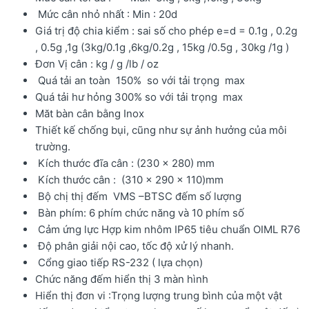
Mức cân nhỏ nhất : Min : 20d
Giá trị độ chia kiểm : sai số cho phép e=d = 0.1g , 0.2g
, 0.5g ,1g (3kg/0.1g ,6kg/0.2g , 15kg /0.5g , 30kg /1g )
Đơn Vị cân : kg / g /lb / oz
Quá tải an toàn 150% so với tải trọng max
Quá tải hư hỏng 300% so với tải trọng max
Măt bàn cân bằng Inox
Thiết kế chống bụi, cũng như sự ảnh hưởng của môi
trường.
Kích thước đĩa cân : (230 x 280) mm
Kích thước cân : (310 x 290 x 110)mm
Bộ chị thị đếm VMS –BTSC đếm số lượng
Bàn phím: 6 phím chức năng và 10 phím số
Cảm ứng lực Hợp kim nhôm IP65 tiêu chuẩn OIML R76
Độ phân giải nội cao, tốc độ xử lý nhanh.
Cổng giao tiếp RS-232 ( lựa chọn)
Chức năng đếm hiển thị 3 màn hình
Hiển thị đơn vi :Trọng lượng trung bình của một vật