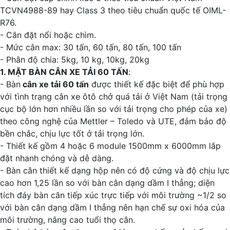
TCVN4988-89 hay Class 3 theo tiêu chuẩn quốc tế OIML-
R76.
- Cân đặt nổi hoặc chìm.
- Mức cân max: 30 tấn, 60 tấn, 80 tấn, 100 tấn
- Phân độ chia: 5kg, 10 kg, 10kg, 20kg
1. MẶT BÀN CÂN XE TẢI 60 TẤN
:
- Bàn
cân xe tải 60 tấn
được thiết kế đặc biệt để phù hợp
với tình trạng cân xe ôtô chở quá tải ở Việt Nam (tải trọng
cục bộ lớn hơn nhiều lần so với tải trọng cho phép của xe)
theo công nghệ của Mettler – Toledo và UTE, đảm bảo độ
bền chắc, chịu lực tốt ở tải trọng lớn.
- Thiết kế gồm 4 hoặc 6 module 1500mm x 6000mm lắp
đặt nhanh chóng và dễ dàng.
- Bàn cân thiết kế dạng hộp nên có độ cứng và độ chịu lực
cao hơn 1,25 lần so với bàn cân dạng dầm I thẳng; diện
tích đáy bàn cân tiếp xúc trực tiếp với môi trường ~1/2 so
với bàn cân dạng dầm I thẳng nên hạn chế sự oxi hóa của
môi trường, nâng cao tuổi thọ cân.