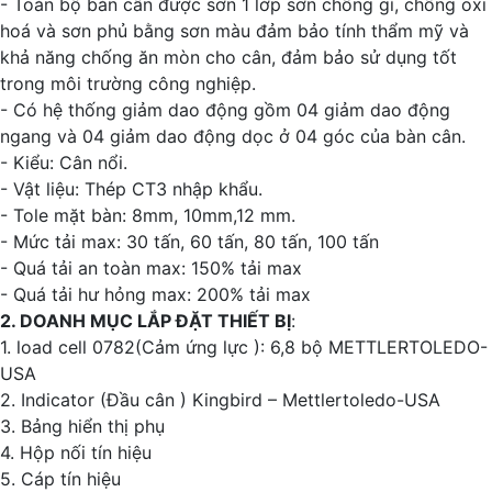
- Toàn bộ bàn cân được sơn 1 lớp sơn chống gỉ, chống oxi
hoá và sơn phủ bằng sơn màu đảm bảo tính thẩm mỹ và
khả năng chống ăn mòn cho cân, đảm bảo sử dụng tốt
trong môi trường công nghiệp.
- Có hệ thống giảm dao động gồm 04 giảm dao động
ngang và 04 giảm dao động dọc ở 04 góc của bàn cân.
- Kiểu: Cân nổi.
- Vật liệu: Thép CT3 nhập khẩu.
- Tole mặt bàn: 8mm, 10mm,12 mm.
- Mức tải max: 30 tấn, 60 tấn, 80 tấn, 100 tấn
- Quá tải an toàn max: 150% tải max
- Quá tải hư hỏng max: 200% tải max
2. DOANH MỤC LẮP ĐẶT THIẾT BỊ
:
1. load cell 0782(Cảm ứng lực ): 6,8 bộ METTLERTOLEDO-
USA
2. Indicator (Đầu cân ) Kingbird – Mettlertoledo-USA
3. Bảng hiển thị phụ
4. Hộp nối tín hiệu
5. Cáp tín hiệu