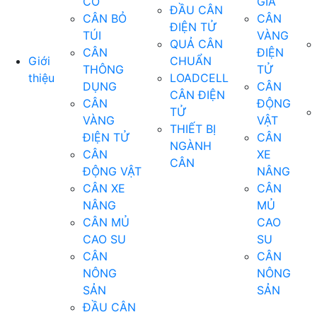
CƠ
GIÁ
ĐẦU CÂN
CÂN BỎ
CÂN
ĐIỆN TỬ
TÚI
VÀNG
QUẢ CÂN
CÂN
ĐIỆN
Giới
CHUẨN
THÔNG
TỬ
thiệu
LOADCELL
DỤNG
CÂN
CÂN ĐIỆN
CÂN
ĐỘNG
TỬ
VÀNG
VẬT
THIẾT BỊ
ĐIỆN TỬ
CÂN
NGÀNH
CÂN
XE
CÂN
ĐỘNG VẬT
NÂNG
CÂN XE
CÂN
NÂNG
MỦ
CÂN MỦ
CAO
CAO SU
SU
CÂN
CÂN
NÔNG
NÔNG
SẢN
SẢN
ĐẦU CÂN