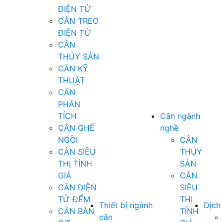
ĐIỆN TỬ
CÂN TREO
ĐIỆN TỬ
CÂN
THỦY SẢN
CÂN KỸ
THUẬT
CÂN
PHÂN
TÍCH
Cân ngành
CÂN GHẾ
nghề
NGỒI
CÂN
CÂN SIÊU
THỦY
THỊ TÍNH
SẢN
GIÁ
CÂN
CÂN ĐIỆN
SIÊU
TỬ ĐẾM
THỊ
Thiết bị ngành
Dịch
CÂN BÀN
TÍNH
cân