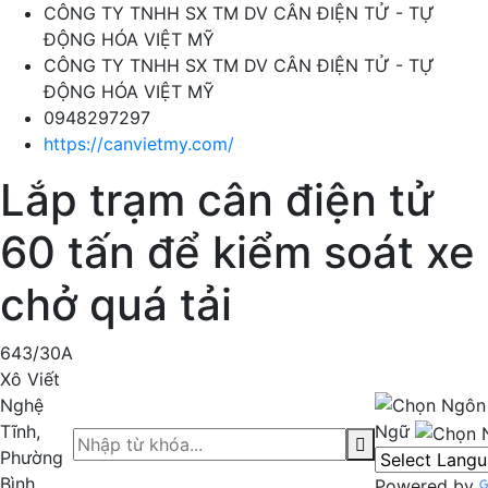
CÔNG TY TNHH SX TM DV CÂN ĐIỆN TỬ - TỰ
ĐỘNG HÓA VIỆT MỸ
CÔNG TY TNHH SX TM DV CÂN ĐIỆN TỬ - TỰ
ĐỘNG HÓA VIỆT MỸ
0948297297
https://canvietmy.com/
Lắp trạm cân điện tử
60 tấn để kiểm soát xe
chở quá tải
643/30A
Xô Viết
Nghệ
Tĩnh,
Ngữ
Phường
Bình
Powered by