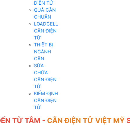
ĐIỆN TỬ
QUẢ CÂN
CHUẨN
LOADCELL
CÂN ĐIỆN
TỬ
THIẾT BỊ
NGÀNH
CÂN
SỬA
CHỮA
CÂN ĐIỆN
TỬ
KIỂM ĐỊNH
CÂN ĐIỆN
TỬ
TỪ TÂM -
CÂN ĐIỆN TỬ VIỆT MỸ
SINC