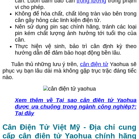
cân. Luôn đảm bảo cân
trọng lượng
trong phạm
vi cho phép.
Không để hóa chất, chất lỏng tràn vào bên trong
cân gây hỏng các linh kiện điện tử.
Nên sử dụng pin sạc chính hãng, tránh các loại
pin kém chất lượng ảnh hưởng tới tuổi thọ của
cân.
Thực hiện vệ sinh, bảo trì cân định kỳ theo
hướng dẫn để đảm bảo hoạt động bền lâu.
Tuân thủ những lưu ý trên,
cân điện tử
Yaohua sẽ
phục vụ bạn lâu dài mà không gặp trục trặc đáng tiếc
nào.
Xem thêm về Tại sao cân điện tử Yaohua
được ưa chuộng trong ngành công nghiệp?:
Tại đây
Cân Điện Tử Việt Mỹ - Địa chỉ cung
cấp cân điện tử Yaohua chính hãng