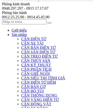
Phòng kinh doanh
0948.297.297 - 0915 17.17.07
Phòng bảo hành
0912.25.25.90 - 0914.45.45.90
Giới thiệu
Sản phẩm
CÂN ĐIỆN TỬ
CÂN XE TẢI
CÂN BÀN ĐIỆN TỬ
CÂN SÀN ĐIỆN TỬ
CÂN TREO ĐIỆN TỬ
CÂN THỦY SẢN
CÂN KỸ THUẬT
CÂN PHÂN TÍCH
CÂN GHẾ NGỒI
CÂN SIÊU THỊ TÍNH GIÁ
CÂN ĐIỆN TỬ ĐẾM
CÂN BÀN CƠ
CÂN BỎ TÚI
CÂN THÔNG DỤNG
CÂN VÀNG ĐIỆN TỬ
CÂN ĐỘNG VẬT