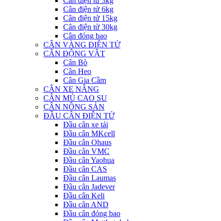
Cân điện tử 3kg
Cân điện tử 6kg
Cân điện tử 15kg
Cân điện tử 30kg
Cân đóng bao
CÂN VÀNG ĐIỆN TỬ
CÂN ĐỘNG VẬT
Cân Bò
Cân Heo
Cân Gia Cầm
CÂN XE NÂNG
CÂN MỦ CAO SU
CÂN NÔNG SẢN
ĐẦU CÂN ĐIỆN TỬ
Đầu cân xe tải
Đầu cân MKcell
Đầu cân Ohaus
Đầu cân VMC
Đầu cân Yaohua
Đầu cân CAS
Đầu cân Laumas
Đầu cân Jadever
Đầu cân Keli
Đầu cân AND
Đầu cân đóng bao