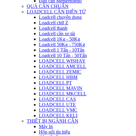
Đầu cân Mettlertoledo
QUẢ CÂN CHUẨN
LOADCELL CÂN ĐIỆN TỬ
Loadcell chuyên dụng
Loadcell chữ Z
Loadcell thanh
Loadcell cân xe tải
Loadcell 1Kg - 50Kg
Loadcell 50Kg - 750Kg
Loadcell 1 Tấn - 10Tấn
Loadcell 10 Tấn - 50Tấn
LOADCELL WISHAY
LOADCELL AMCELL
LOADCELL ZEMIC
LOADCELL HBM
LOADCELL PT
LOADCELL MAVIN
LOADCELL MKCELL
LOADCELL CAS
LOADCELL UTE
LOADCELL VMC
LOADCELL KELI
THIẾT BỊ NGÀNH CÂN
Máy In
Hộp nối tín hiệu