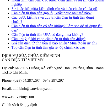
Kiểm định cân bàn: Các bước kiểm định và lợi ích cho doanh
nghiệp
Sự khác biệt giữa kiểm định cân và hiệu chuẩn cân là gì?
Cân điện tử tính tiền gặp lỗi, khắc phục như thế nào?
Các bước kiểm tra và duy trì cân điện tử tính tiền đúng
chuẩn?
Cân điện tử tính tiền có bền không? Làm sao để sử dụng lâu
dài?
Cân điện tử tính tiền UPA có đáng mua không?
Cần lưu ý gì khi chọn cân điện tử tính tiền 40kg?
Giá cân điện tử tính tiền là bao nhiêu? Mua ở đâu uy tín?
Top cân điện tử tính tiền giá rẻ, độ chính xác cao
DỊCH VỤ SỬA CHỮA KIỂM ĐỊNH
CÂN ĐIỆN TỬ VIỆT MỸ
Địa chỉ: 643/30A Đường Xô Viết Nghệ Tinh , Phường Bình Thạnh,
TP.Hồ Chí Minh.
Phone: (028) 54.297.297 - 0948.297.297
Email: dinhbinh@canvietmy.com
www.canvietmy.com
Chính sách & quy định