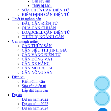
Cân sấy ẩm
Thiết bị khác
SỬA CHỮA CÂN ĐIỆN TỬ
KIỂM ĐỊNH CÂN ĐIỆN TỬ
Thiết bị ngành cân
ĐẦU CÂN ĐIỆN TỬ
QUẢ CÂN CHUẨN
LOADCELL CÂN ĐIỆN TỬ
THIẾT BỊ NGÀNH CÂN
Cân ngành nghề
CÂN THỦY SẢN
CÂN SIÊU THỊ TÍNH GIÁ
CÂN VÀNG ĐIỆN TỬ
CÂN ĐỘNG VẬT
CÂN XE NÂNG
CÂN MỦ CAO SU
CÂN NÔNG SẢN
Dịch vụ
Kiểm định cân
Sửa cân điện tử
Lắp đặt trạm cân
Dự án
Dự án năm 2022
Dự án năm 2023
Dự án năm 2024