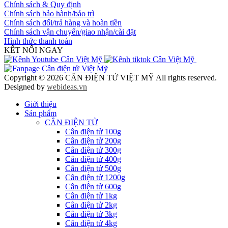
Chính sách & Quy định
Chính sách bảo hành/bảo trì
Chính sách đổi/trả hàng và hoàn tiền
Chính sách vận chuyển/giao nhận/cài đặt
Hình thức thanh toán
KẾT NỐI NGAY
Copyright © 2026 CÂN ĐIỆN TỬ VIỆT MỸ All rights reserved.
Designed by
webideas.vn
Giới thiệu
Sản phẩm
CÂN ĐIỆN TỬ
Cân điện tử 100g
Cân điện tử 200g
Cân điện tử 300g
Cân điện tử 400g
Cân điện tử 500g
Cân điện tử 1200g
Cân điện tử 600g
Cân điện tử 1kg
Cân điện tử 2kg
Cân điện tử 3kg
Cân điện tử 4kg