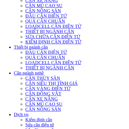
CÂN XE NÂNG
CÂN MỦ CAO SU
CÂN NÔNG SẢN
ĐẦU CÂN ĐIỆN TỬ
QUẢ CÂN CHUẨN
LOADCELL CÂN ĐIỆN TỬ
THIẾT BỊ NGÀNH CÂN
SỬA CHỮA CÂN ĐIỆN TỬ
KIỂM ĐỊNH CÂN ĐIỆN TỬ
Thiết bị ngành cân
ĐẦU CÂN ĐIỆN TỬ
QUẢ CÂN CHUẨN
LOADCELL CÂN ĐIỆN TỬ
THIẾT BỊ NGÀNH CÂN
Cân ngành nghề
CÂN THỦY SẢN
CÂN SIÊU THỊ TÍNH GIÁ
CÂN VÀNG ĐIỆN TỬ
CÂN ĐỘNG VẬT
CÂN XE NÂNG
CÂN MỦ CAO SU
CÂN NÔNG SẢN
Dịch vụ
Kiểm định cân
Sửa cân điện tử