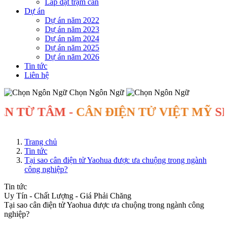
Lắp đặt trạm cân
Dự án
Dự án năm 2022
Dự án năm 2023
Dự án năm 2024
Dự án năm 2025
Dự án năm 2026
Tin tức
Liên hệ
Chọn Ngôn Ngữ
 TÂM -
CÂN ĐIỆN TỬ VIỆT MỸ
SINCE 
Trang chủ
Tin tức
Tại sao cân điện tử Yaohua được ưa chuộng trong ngành
công nghiệp?
Tin tức
Uy Tín - Chất Lượng - Giá Phải Chăng
Tại sao cân điện tử Yaohua được ưa chuộng trong ngành công
nghiệp?