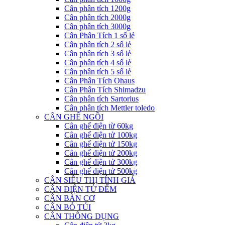
Cân phân tích 1200g
Cân phân tích 2000g
Cân phân tích 3000g
Cân Phân Tích 1 số lẻ
Cân phân tích 2 số lẻ
Cân phân tích 3 số lẻ
Cân phân tích 4 số lẻ
Cân phân tích 5 số lẻ
Cân Phân Tích Ohaus
Cân Phân Tích Shimadzu
Cân phân tích Sartorius
Cân phân tích Mettler toledo
CÂN GHẾ NGỒI
Cân ghế điện từ 60kg
Cân ghế điện tử 100kg
Cân ghế điện tử 150kg
Cân ghế điện tử 200kg
Cân ghế điện tử 300kg
Cân ghế điện tử 500kg
CÂN SIÊU THỊ TÍNH GIÁ
CÂN ĐIỆN TỬ ĐẾM
CÂN BÀN CƠ
CÂN BỎ TÚI
CÂN THÔNG DỤNG